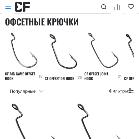
Офсетные крючки
Главная
Каталог
Крючки
ОФСЕТНЫЕ КРЮЧКИ
CF BIG GAME OFFSET
CF OFFSET JOINT
15
34
20
HOOK
CF OFFSET DN HOOK
HOOK
CF OFFSE
Фильтры
Популярные