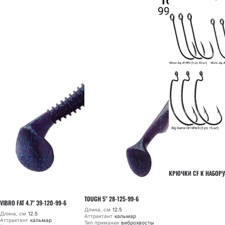
КРЮЧКИ CF К НАБОРУ
TOUGH 5" 28-125-99-6
VIBRO FAT 4.7" 39-120-99-6
Длина, см
12.5
Длина, см
12.5
Аттрактант
кальмар
Аттрактант
кальмар
Тип приманки
виброхвосты