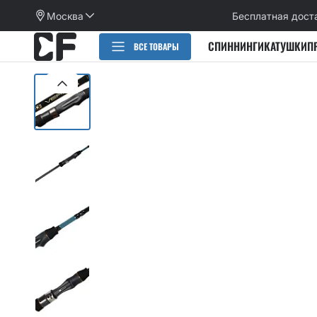
Москва
Бесплатная дост
СПИННИНГИ
КАТУШКИ
П
ВСЕ ТОВАРЫ
РАСПРОДАЖА
СПИННИНГИ
CИЛИКОНОВЫЕ ПРИМАНКИ
НАБОРЫ ПРИМАНОК И КРЮЧКОВ
Категории
КАТУШКИ
Alpha
Категории
ПЛЕТЕНЫЕ ШНУРЫ, ФЛЮОРОКАРБОН
Arion
Active slug
Aspen Stake
КРЮЧКИ
Allure