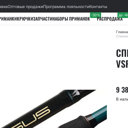
авка
Оптовые продажи
Программа лояльности
Контакты
-30%
до -
РИМАНКИ
КРЮЧКИ
ЗАПЧАСТИ
НАБОРЫ ПРИМАНОК
РАСПРОДАЖА
Главна
Спинни
СП
VS
9 3
В нал