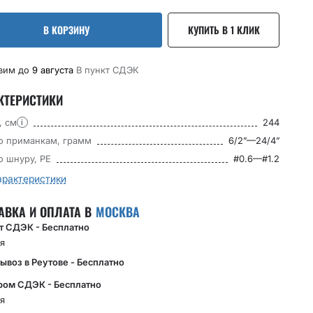
В КОРЗИНУ
КУПИТЬ В 1 КЛИК
вим до
9 августа
В пункт CДЭК
КТЕРИСТИКИ
, см
244
i
по приманкам, грамм
6/2”—24/4”
о шнуру, РЕ
#0.6—#1.2
арактеристики
АВКА И ОПЛАТА В
МОСКВА
кт СДЭК - Бесплатно
я
ывоз в Реутове - Бесплатно
ром СДЭК - Бесплатно
я