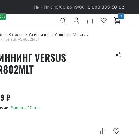
Пн - Пт с 10:00 до 19:00
8 800 333-50-82
0
40%
я
Каталог
Спиннинги
Спиннинг Versus
нг Versus VSR802MLT
ИННИНГ VERSUS
R802MLT
89
₽
ичии:
больше 10 шт.