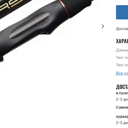
Доста
ХАРА
Длина
Тест 
Тест п
Все х
ДОСТ
в пун
2-3 дн
Самов
курье
2-3 дн