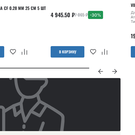
VI
 CF 0.28 ММ 25 СМ 5 ШТ
Дл
4 945.50
₽
7 065
₽
-30%
Ат
Ти
1
В КОРЗИНУ