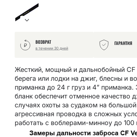
Powertail 2.8"
EBISU
Scalp minnow
INSPIRE
Slim shaddy
Kaban
Tipsy
LEVIN
Tough
Nano
ВОЗВРАТ
ГАРАНТИЯ
Vibro fat
Optimus
в течении 30 дней
Vibro worm
Perfect JIG
Whitebait
Versus
Жесткий, мощный и дальнобойный CF 
Strike
берега или лодки на джиг, блесны и во
приманка до 24 г груз и 4” приманка.
бланк обеспечит отменное качество д
случаях охоты за судаком на большой 
агрессивная проводка в сложных усл
работать с воблерами-минноу до 100