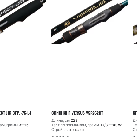
T JIG CFPJ-76-L-T
СПИННИНГ VERSUS VSR762HT
СП
Длина, см
229
Дл
ам, грамм
3—15
Тест по приманкам, грамм
10/3”—40/5”
Те
Строй
экстрафаст
С