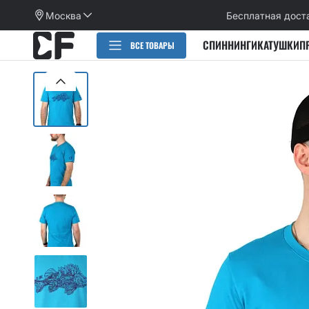
Москва
Бесплатная дост
СПИННИНГИ
КАТУШКИ
П
ВСЕ ТОВАРЫ
РАСПРОДАЖА
СПИННИНГИ
CИЛИКОНОВЫЕ ПРИМАНКИ
НАБОРЫ ПРИМАНОК И КРЮЧКОВ
Категории
КАТУШКИ
Alpha
Категории
ПЛЕТЕНЫЕ ШНУРЫ, ФЛЮОРОКАРБОН
Arion
Active slug
Aspen Stake
КРЮЧКИ
Allure