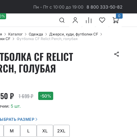
Пн - Пт с 10:00 до 19:00
8 800 333-50-82
0
40%
я
Каталог
Одежда
Джерси, худи, футболки CF
ки CF
Футболка CF Relict Perch, голубая
ТБОЛКА CF RELICT
RCH, ГОЛУБАЯ
.50
₽
1 699
₽
-50%
ичии:
5 шт.
ВЫБРАТЬ РАЗМЕР
M
L
XL
2XL