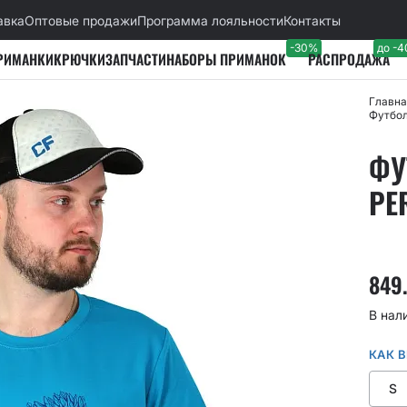
авка
Оптовые продажи
Программа лояльности
Контакты
-30%
до -
РИМАНКИ
КРЮЧКИ
ЗАПЧАСТИ
НАБОРЫ ПРИМАНОК
РАСПРОДАЖА
Главна
Футбол
ФУ
PE
849
В нал
КАК 
S