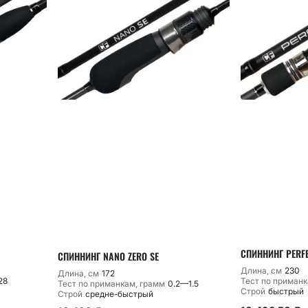
СПИННИНГ PERFEC
СПИННИНГ NANO ZERO SE
Длина, см
230
Длина, см
172
28
Тест по приманк
Тест по приманкам, грамм
0.2—1.5
Строй
быстрый
Строй
средне-быстрый