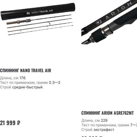
СПИННИНГ NANO TRAVEL AIR
Длина, см
176
Тест по приманкам, грамм
0.3—2
Строй
средне-быстрый
СПИННИНГ ARION ASRE762MT
Длина, см
229
21 999
₽
Тест по приманкам, грамм
7—
Строй
экстрафаст