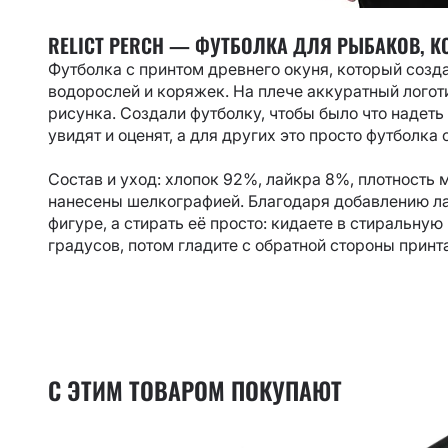
Powertail 2.8"
EBISU
Scalp minnow
INSPIRE
RELICT PERCH — ФУТБОЛКА ДЛЯ РЫБАКОВ, 
Slim shaddy
Футболка с принтом древнего окуня, который созда
Kaban
водорослей и коряжек. На плече аккуратный логоти
Tipsy
LEVIN
рисунка. Создали футболку, чтобы было что надет
Tough
Nano
увидят и оценят, а для других это просто футболка
Vibro fat
Optimus
Состав и уход: хлопок 92%, лайкра 8%, плотность м
Vibro worm
Perfect JIG
нанесены шелкографией. Благодаря добавлению ла
Whitebait
Versus
фигуре, а стирать её просто: кидаете в стиральну
градусов, потом гладите с обратной стороны прин
Strike
С ЭТИМ ТОВАРОМ ПОКУПАЮТ