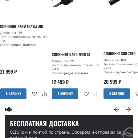
СПИННИНГ NANO TRAVEL AIR
Длина, см
176
Тест по приманкам, грамм
0.3
—2
Строй
средне-быстрый
СПИННИНГ SUB ZERO
СПИННИНГ NANO ZERO SE
Длина, см
160
Длина, см
172
Тест по приманкам, 
Тест по приманкам, грамм
0.2
—0.8
—1.5
21 999
₽
Строй
средне-быстры
Строй
средне-быстрый
20 999
₽
12 499
₽
В КОРЗИНУ
В КОРЗИНУ
В КОРЗИНУ
БЕСПЛАТНАЯ ДОСТАВКА
СДЭКом и почтой по стране. Соберем и отправим за 1
рабочий день