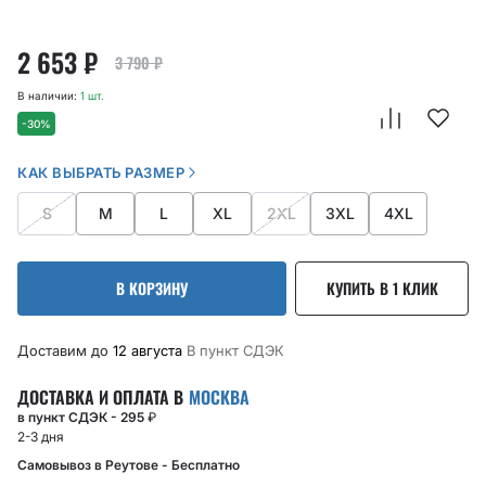
2 653
₽
3 790
₽
В наличии:
1 шт.
-30%
КАК ВЫБРАТЬ РАЗМЕР
S
M
L
XL
2XL
3XL
4XL
В КОРЗИНУ
КУПИТЬ В 1 КЛИК
Доставим до
12 августа
В пункт CДЭК
ДОСТАВКА И ОПЛАТА В
МОСКВА
в пункт СДЭК - 295
₽
2-3 дня
Самовывоз в Реутове - Бесплатно