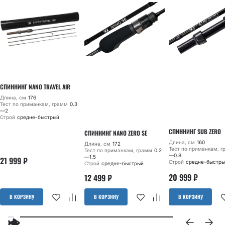
СПИННИНГ NANO TRAVEL AIR
Длина, см
176
Тест по приманкам, грамм
0.3
—2
Строй
средне-быстрый
СПИННИНГ SUB ZERO
СПИННИНГ NANO ZERO SE
Длина, см
160
Длина, см
172
Тест по приманкам, 
Тест по приманкам, грамм
0.2
—0.8
—1.5
21 999
₽
Строй
средне-быстры
Строй
средне-быстрый
20 999
₽
12 499
₽
В КОРЗИНУ
В КОРЗИНУ
В КОРЗИНУ