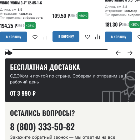
VIBRO WORM 3.4" 12-85-1-6
Длина, см
8.8
Длина, см
8.5
Аттрактант
кальмар
Аттрактант
кальмар
109.50
₽
Тип приманки
виброх
219
₽
-50%
Тип приманки
виброхвосты
181.30
₽
194.25
₽
259
₽
-30%
259
₽
-25%
В КОРЗИНУ
В КОРЗИНУ
В КОРЗИНУ
БЕСПЛАТНАЯ ДОСТАВКА
СДЭКом и почтой по стране. Соберем и отправим за 1
рабочий день
ОТ 3 990 ₽
ОСТАЛИСЬ ВОПРОСЫ?
8 (800) 333-50-82
Закажите обратный звонок — мы ответим на все