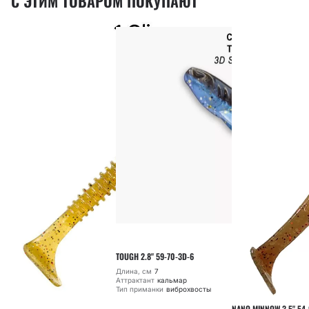
С ЭТИМ ТОВАРОМ ПОКУПАЮТ
TOUGH 2.8" 59-70-3D-6
Длина, см
7
Аттрактант
кальмар
Тип приманки
виброхвосты
NANO MINNOW 3.5" 54-