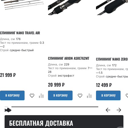
СПИННИНГ NANO TRAVEL AIR
Длина, см
176
Тест по приманкам, грамм
0.3
—2
Строй
средне-быстрый
СПИННИНГ ARION ASRE762MT
СПИННИНГ NANO ZERO
Длина, см
229
Длина, см
172
Тест по приманкам, грамм
7—
Тест по приманкам, 
28
—1.5
21 999
₽
Строй
экстрафаст
Строй
средне-быстры
20 999
₽
12 499
₽
В КОРЗИНУ
В КОРЗИНУ
В КОРЗИНУ
БЕСПЛАТНАЯ ДОСТАВКА