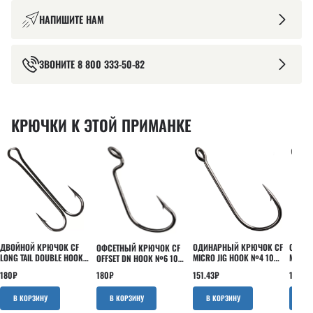
НАПИШИТЕ НАМ
ЗВОНИТЕ
8 800 333-50-82
КРЮЧКИ К ЭТОЙ ПРИМАНКЕ
ДВОЙНОЙ КРЮЧОК CF
ОДИНАРНЫЙ КРЮЧОК CF
ОДИНА
ОФСЕТНЫЙ КРЮЧОК CF
LONG TAIL DOUBLE HOOK
MICRO JIG HOOK №4 10
MICRO
OFFSET DN HOOK №6 10
№8 5 ШТ
ШТ
ШТ
ШТ
180
₽
151.43
₽
160.95
180
₽
В КОРЗИНУ
В КОРЗИНУ
В КОРЗИНУ
В 