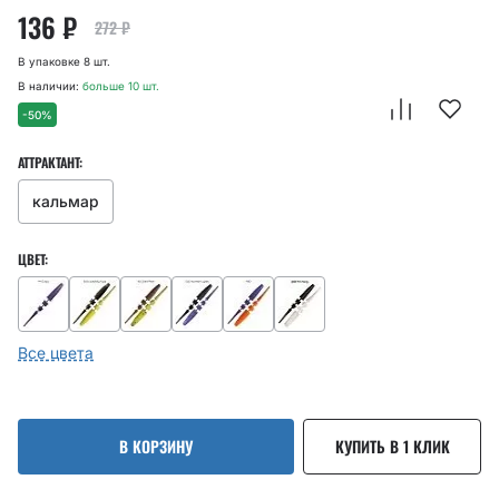
136
₽
272
₽
В упаковке 8 шт.
В наличии:
больше 10 шт.
-50%
АТТРАКТАНТ:
кальмар
ЦВЕТ:
Все цвета
В КОРЗИНУ
КУПИТЬ В 1 КЛИК