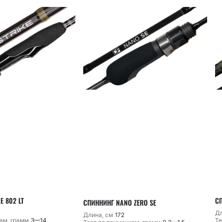
E 802 LT
СП
СПИННИНГ NANO ZERO SE
Дл
Длина, см
172
ам, грамм
3—14
Те