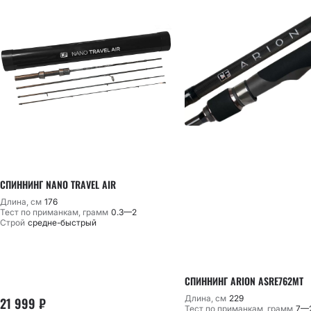
СПИННИНГ NANO TRAVEL AIR
Длина, см
176
Тест по приманкам, грамм
0.3—2
Строй
средне-быстрый
СПИННИНГ ARION ASRE762MT
Длина, см
229
21 999
₽
Тест по приманкам, грамм
7—