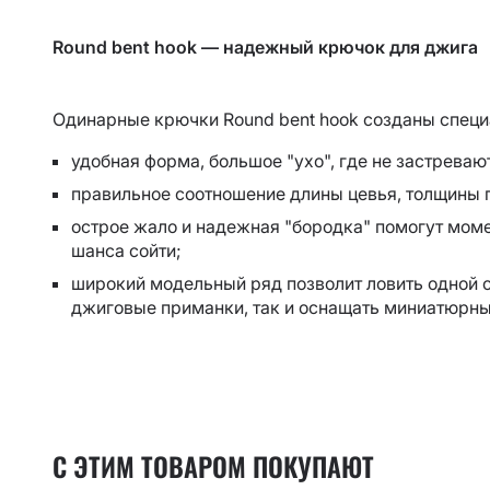
Powertail 2.8"
EBISU
Scalp minnow
INSPIRE
Round bent hook — надежный крючок для джига
Slim shaddy
Kaban
Tipsy
LEVIN
Одинарные крючки Round bent hook созданы специ
Tough
Nano
удобная форма, большое "ухо", где не застрева
Vibro fat
Optimus
правильное соотношение длины цевья, толщины 
Vibro worm
Perfect JIG
острое жало и надежная "бородка" помогут моме
Whitebait
Versus
шанса сойти;
Strike
широкий модельный ряд позволит ловить одной с
джиговые приманки, так и оснащать миниатюрны
С ЭТИМ ТОВАРОМ ПОКУПАЮТ