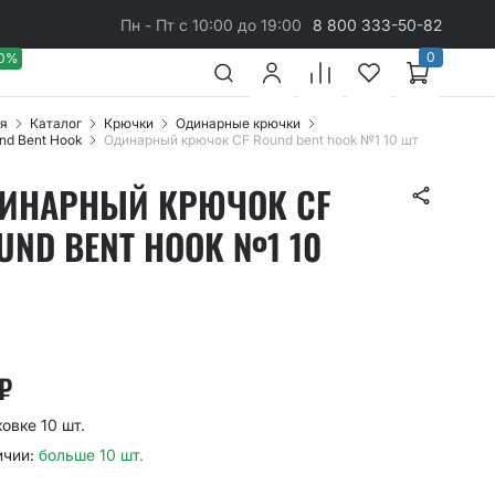
Пн - Пт с 10:00 до 19:00
8 800 333-50-82
0
40%
я
Каталог
Крючки
Одинарные крючки
nd Bent Hook
Одинарный крючок CF Round bent hook №1 10 шт
ИНАРНЫЙ КРЮЧОК CF
UND BENT HOOK №1 10
₽
овке 10 шт.
ичии:
больше 10 шт.