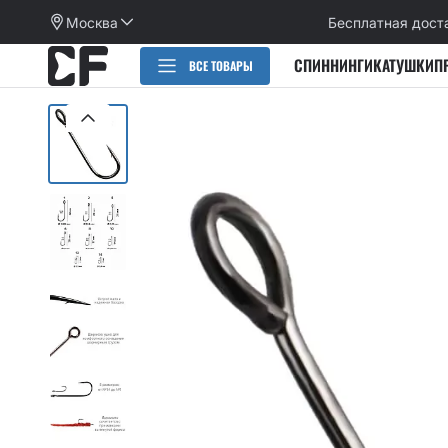
Москва
Бесплатная дост
СПИННИНГИ
КАТУШКИ
П
ВСЕ ТОВАРЫ
РАСПРОДАЖА
СПИННИНГИ
CИЛИКОНОВЫЕ ПРИМАНКИ
НАБОРЫ ПРИМАНОК И КРЮЧКОВ
Категории
КАТУШКИ
Alpha
Категории
ПЛЕТЕНЫЕ ШНУРЫ, ФЛЮОРОКАРБОН
Arion
Active slug
Aspen Stake
КРЮЧКИ
Allure