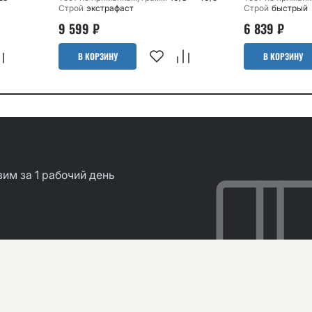
Строй
экстрафаст
Строй
быстрый
9 599
₽
6 839
₽
В КОРЗИНУ
В КОРЗИНУ
им за 1 рабочий день