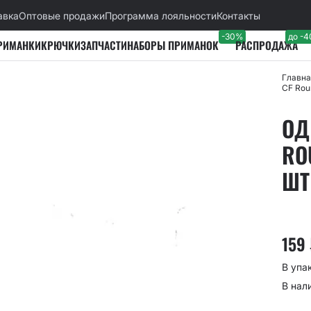
авка
Оптовые продажи
Программа лояльности
Контакты
-30%
до -
РИМАНКИ
КРЮЧКИ
ЗАПЧАСТИ
НАБОРЫ ПРИМАНОК
РАСПРОДАЖА
Главна
CF Rou
ОД
RO
ШТ
159
В упак
В нал