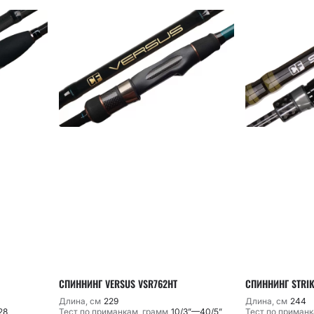
СПИННИНГ VERSUS VSR762HT
СПИННИНГ STRIK
Длина, см
229
Длина, см
244
28
Тест по приманкам, грамм
10/3”—40/5”
Тест по приманк