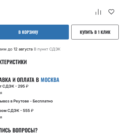
В КОРЗИНУ
КУПИТЬ В 1 КЛИК
вим до
12 августа
В пункт CДЭК
КТЕРИСТИКИ
АВКА И ОПЛАТА В
МОСКВА
кт СДЭК - 295
₽
я
ывоз в Реутове - Бесплатно
ром СДЭК - 555
₽
я
ЛИСЬ ВОПРОСЫ?