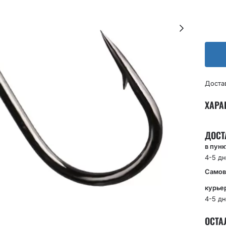
Доста
ХАРА
ДОСТ
в пун
4-5 дн
Самов
курье
4-5 дн
ОСТА