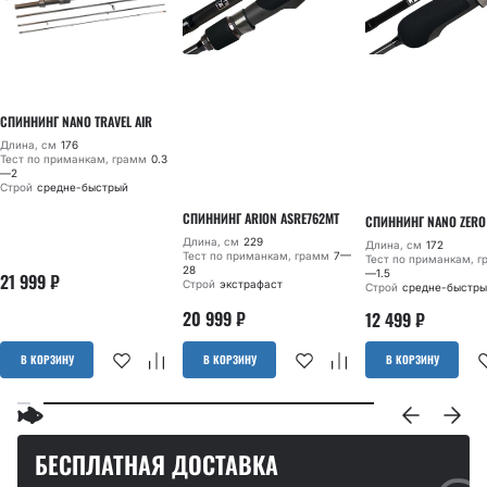
СПИННИНГ NANO TRAVEL AIR
Длина, см
176
Тест по приманкам, грамм
0.3
—2
Строй
средне-быстрый
СПИННИНГ ARION ASRE762MT
СПИННИНГ NANO ZERO
Длина, см
229
Длина, см
172
Тест по приманкам, грамм
7—
Тест по приманкам, 
28
—1.5
21 999
₽
Строй
экстрафаст
Строй
средне-быстры
20 999
₽
12 499
₽
В КОРЗИНУ
В КОРЗИНУ
В КОРЗИНУ
БЕСПЛАТНАЯ ДОСТАВКА