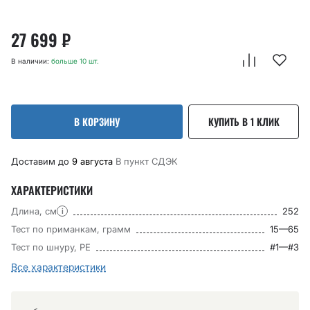
27 699
₽
В наличии:
больше 10 шт.
В КОРЗИНУ
КУПИТЬ В 1 КЛИК
Доставим до
9 августа
В пункт CДЭК
ХАРАКТЕРИСТИКИ
Длина, см
252
i
Тест по приманкам, грамм
15—65
Тест по шнуру, РЕ
#1—#3
Все характеристики