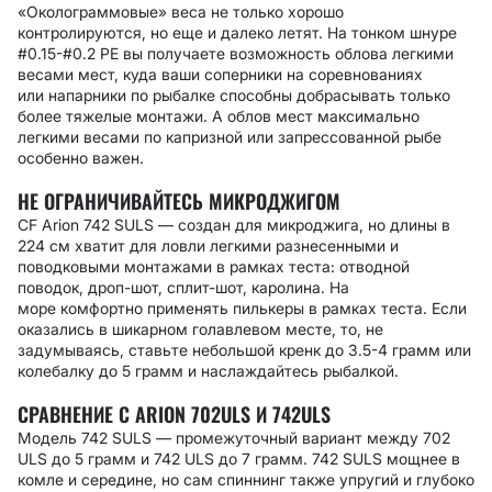
«Околограммовые» веса не только хорошо
контролируются, но еще и далеко летят. На тонком шнуре
#0.15-#0.2 PE вы получаете возможность облова легкими
весами мест, куда ваши соперники на соревнованиях
или напарники по рыбалке способны добрасывать только
более тяжелые монтажи. А облов мест максимально
легкими весами по капризной или запрессованной рыбе
особенно важен.
НЕ ОГРАНИЧИВАЙТЕСЬ МИКРОДЖИГОМ
CF Arion 742 SULS — создан для микроджига, но длины в
224 см хватит для ловли легкими разнесенными и
поводковыми монтажами в рамках теста: отводной
поводок, дроп-шот, сплит-шот, каролина. На
море комфортно применять пилькеры в рамках теста. Если
оказались в шикарном голавлевом месте, то, не
задумываясь, ставьте небольшой кренк до 3.5-4 грамм или
колебалку до 5 грамм и наслаждайтесь рыбалкой.
СРАВНЕНИЕ С ARION 702ULS И 742ULS
Модель 742 SULS — промежуточный вариант между 702
ULS до 5 грамм и 742 ULS до 7 грамм. 742 SULS мощнее в
комле и середине, но сам спиннинг также упругий и глубоко