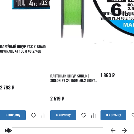
ПЛЕТЕНЫЙ ШНУР SUNL
SIGLON PE X4 #0.3, 15
ORANGE
ПЛЕТЁНЫЙ ШНУР YGK X-BRAID
UPGRADE X4 150M #0.2/4LB
1 863
₽
ПЛЕТЕНЫЙ ШНУР SUNLINE
SIGLON PE X4 150М #0.2 LIGHT
GREEN
2 793
₽
2 519
₽
В КОРЗИНУ
В КОРЗИНУ
В КОРЗИНУ