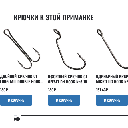
Powertail 2.8"
EBISU
Scalp minnow
INSPIRE
КРЮЧКИ К ЭТОЙ ПРИМАНКЕ
Slim shaddy
Kaban
Tipsy
LEVIN
Tough
Nano
Vibro fat
Optimus
Vibro worm
Perfect JIG
Whitebait
Versus
Strike
ДВОЙНОЙ КРЮЧОК CF
ОДИНАРНЫЙ КРЮЧ
ОФСЕТНЫЙ КРЮЧОК CF
LONG TAIL DOUBLE HOOK
MICRO JIG HOOK №
OFFSET DN HOOK №6 10
№8 5 ШТ
ШТ
ШТ
180
₽
151.43
₽
180
₽
В КОРЗИНУ
В КОРЗИНУ
В КОРЗИНУ