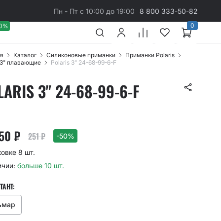
Пн - Пт с 10:00 до 19:00
8 800 333-50-82
0
40%
я
Каталог
Cиликоновые приманки
Приманки Polaris
s 3" плавающие
Polaris 3" 24-68-99-6-F
LARIS 3" 24-68-99-6-F
.50
₽
251
₽
-50%
ковке 8 шт.
ичии:
больше 10 шт.
ТАНТ:
ьмар