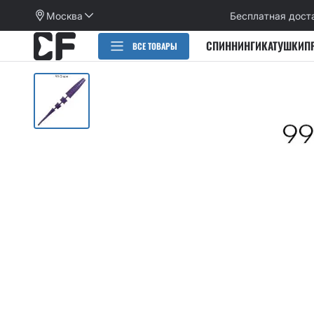
Москва
Бесплатная дост
СПИННИНГИ
КАТУШКИ
П
ВСЕ ТОВАРЫ
РАСПРОДАЖА
СПИННИНГИ
CИЛИКОНОВЫЕ ПРИМАНКИ
НАБОРЫ ПРИМАНОК И КРЮЧКОВ
Категории
КАТУШКИ
Alpha
Категории
ПЛЕТЕНЫЕ ШНУРЫ, ФЛЮОРОКАРБОН
Arion
Active slug
Aspen Stake
КРЮЧКИ
Allure