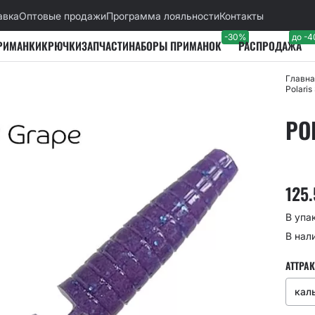
авка
Оптовые продажи
Программа лояльности
Контакты
-30%
до -
РИМАНКИ
КРЮЧКИ
ЗАПЧАСТИ
НАБОРЫ ПРИМАНОК
РАСПРОДАЖА
Главна
Polari
PO
125
В упа
В нал
АТТРАК
кал