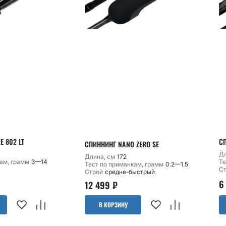
E 802 LT
СП
СПИННИНГ NANO ZERO SE
Дл
Длина, см
172
ам, грамм
3—14
Те
Тест по приманкам, грамм
0.2—1.5
С
Строй
средне-быстрый
6
12 499
₽
В КОРЗИНУ