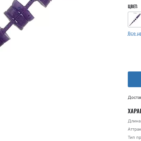
ЦВЕТ:
Все ц
Доста
ХАРА
Длина
Аттрак
Тип п