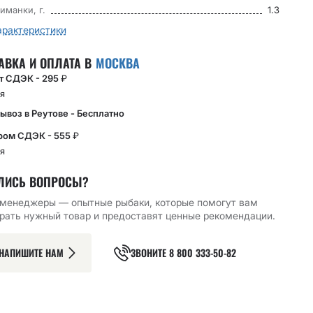
иманки, г.
1.3
арактеристики
АВКА И ОПЛАТА В
МОСКВА
кт СДЭК - 295
₽
я
ывоз в Реутове - Бесплатно
ром СДЭК - 555
₽
я
ЛИСЬ ВОПРОСЫ?
Й КРЮЧОК CF
ОДИНАРНЫЙ КРЮЧОК CF
ОДИНАРНЫЙ КРЮЧОК CF
OINT HOOK №8 15
MICRO JIG BH HOOK №4
MICRO JIG BH HOOK №6
менеджеры — опытные рыбаки, которые помогут вам
10 ШТ
10 ШТ
рать нужный товар и предоставят ценные рекомендации.
119.05
₽
119.05
₽
РЗИНУ
В КОРЗИНУ
В КОРЗИНУ
НАПИШИТЕ НАМ
ЗВОНИТЕ
8 800 333-50-82