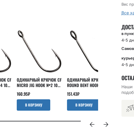
Вес пр
Все х
ДОСТ
в пун
4-5 дн
Самов
курье
4-5 дн
ОСТА
ОК CF
ОДИНАРНЫЙ КРЮЧОК CF
ОДИНАРНЫЙ КРЮЧОК CF
ОФСЕТНЫ
4 10
MICRO JIG HOOK №2 10
ROUND BENT HOOK №1 10
OFFSET J
Наши 
ШТ
ШТ
ШТ
подоб
160.95
₽
151.43
₽
199.05
₽
В КОРЗИНУ
В КОРЗИНУ
В КО