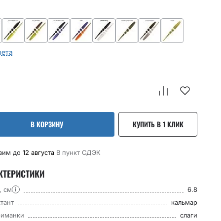
вета
В КОРЗИНУ
КУПИТЬ В 1 КЛИК
вим до
12 августа
В пункт CДЭК
КТЕРИСТИКИ
, см
6.8
i
тант
кальмар
риманки
слаги