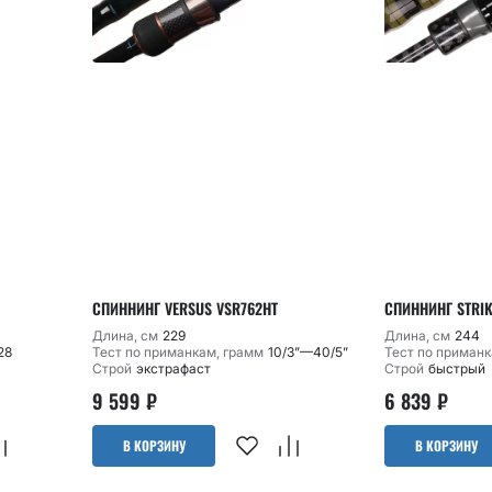
СПИННИНГ VERSUS VSR762HT
СПИННИНГ STRIK
Длина, см
229
Длина, см
244
28
Тест по приманкам, грамм
10/3”—40/5”
Тест по приманк
Строй
экстрафаст
Строй
быстрый
9 599
₽
6 839
₽
В КОРЗИНУ
В КОРЗИНУ