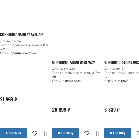
СПИННИНГ NANO TRAVEL AIR
Длина, см
176
Тест по приманкам, грамм
0.3
—2
Строй
средне-быстрый
СПИННИНГ ARION ASRE762MT
СПИННИНГ STRIKE 802
Длина, см
229
Длина, см
244
Тест по приманкам, грамм
7—
Тест по приманкам, 
28
14
Строй
экстрафаст
Строй
быстрый
21 999
₽
20 999
₽
6 839
₽
В КОРЗИНУ
В КОРЗИНУ
В КОРЗИНУ