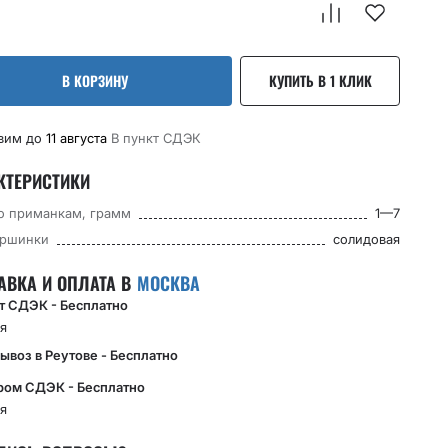
В КОРЗИНУ
КУПИТЬ В 1 КЛИК
вим до
11 августа
В пункт CДЭК
КТЕРИСТИКИ
по приманкам, грамм
1—7
ершинки
солидовая
АВКА И ОПЛАТА В
МОСКВА
кт СДЭК - Бесплатно
я
ывоз в Реутове - Бесплатно
ром СДЭК - Бесплатно
я