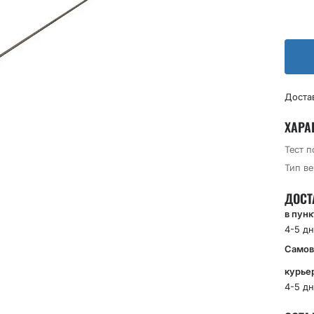
Доста
ХАРА
Тест 
Тип в
ДОСТ
в пун
4-5 дн
Самов
курье
4-5 дн