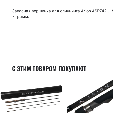
Powertail 2.8"
EBISU
Scalp minnow
INSPIRE
Запасная вершинка для спиннинга Arion ASR742ULS
Slim shaddy
7 грамм.
Kaban
Tipsy
LEVIN
Tough
Nano
Vibro fat
Optimus
Vibro worm
Perfect JIG
Whitebait
Versus
Strike
С ЭТИМ ТОВАРОМ ПОКУПАЮТ