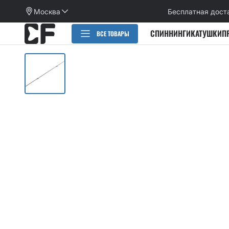
Москва
Бесплатная дост
СПИННИНГИ
КАТУШКИ
П
ВСЕ ТОВАРЫ
РАСПРОДАЖА
СПИННИНГИ
CИЛИКОНОВЫЕ ПРИМАНКИ
НАБОРЫ ПРИМАНОК И КРЮЧКОВ
Категории
КАТУШКИ
Alpha
Категории
ПЛЕТЕНЫЕ ШНУРЫ, ФЛЮОРОКАРБОН
Arion
Active slug
Aspen Stake
КРЮЧКИ
Allure