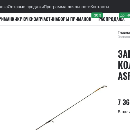
авка
Оптовые продажи
Программа лояльности
Контакты
-30%
до -
РИМАНКИ
КРЮЧКИ
ЗАПЧАСТИ
НАБОРЫ ПРИМАНОК
РАСПРОДАЖА
Главна
Запасн
ЗА
КО
AS
7 3
В нал