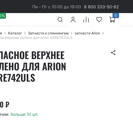
Пн - Пт с 10:00 до 19:00
8 800 333-50-82
0
40%
я
Каталог
Запчасти к спиннингам
запчасти Arion
ое верхнее колено для Arion ASRE742ULS
ПАСНОЕ ВЕРХНЕЕ
ЛЕНО ДЛЯ ARION
RE742ULS
60
₽
ичии:
больше 10 шт.