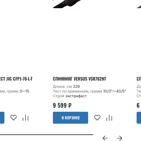
T JIG CFPJ-76-L-T
СПИННИНГ VERSUS VSR762HT
СП
Длина, см
229
Дл
ам, грамм
3—15
Тест по приманкам, грамм
10/3”—40/5”
Те
Строй
экстрафаст
С
9 599
₽
6
В КОРЗИНУ