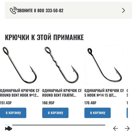
ЗВОНИТЕ
8 800 333-50-82
КРЮЧКИ К ЭТОЙ ПРИМАНКЕ
ОДИНАРНЫЙ КРЮЧОК CF
ОДИНАРНЫЙ КРЮЧОК CF
ОДИНАРНЫЙ КРЮЧОК CF
ОДИНА
ROUND BENT HOOK №12
ROUND BENT FIXATIVE
S HOOK №14 15 ШТ,
S HOO
15 ШТ
SHANK №12 15 ШТ
ЧЕРНЫЙ
ЧЕРН
151.43
₽
160.95
₽
170.48
₽
170.48
В КОРЗИНУ
В КОРЗИНУ
В КОРЗИНУ
В 