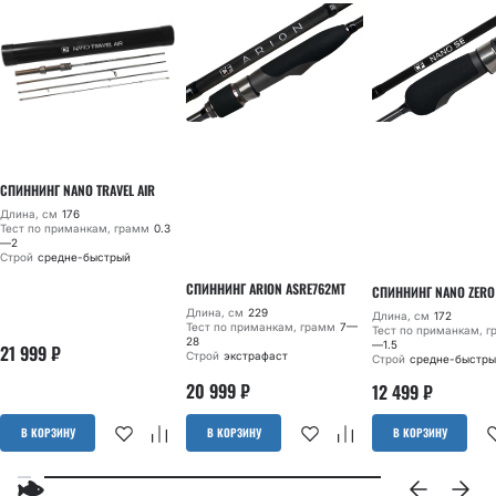
СПИННИНГ NANO TRAVEL AIR
Длина, см
176
Тест по приманкам, грамм
0.3
—2
Строй
средне-быстрый
СПИННИНГ ARION ASRE762MT
СПИННИНГ NANO ZERO
Длина, см
229
Длина, см
172
Тест по приманкам, грамм
7—
Тест по приманкам, 
28
—1.5
21 999
₽
Строй
экстрафаст
Строй
средне-быстры
20 999
₽
12 499
₽
В КОРЗИНУ
В КОРЗИНУ
В КОРЗИНУ