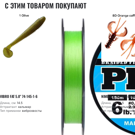
С ЭТИМ ТОВАРОМ ПОКУПАЮТ
VIBRO FAT 5.8" 74-145-1-6
NIMBLE 5" 45-125-8D-6
Длина, см
14.5
Длина, см
12.5
Аттрактант
кальмар
Аттрактант
кальмар
Тип приманки
виброхвосты
Тип приманки
ракооб