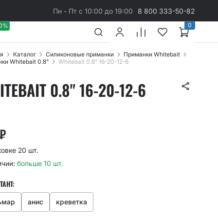
Пн - Пт с 10:00 до 19:00
8 800 333-50-82
0
40%
я
Каталог
Cиликоновые приманки
Приманки Whitebait
ки Whitebait 0.8"
Whitebait 0.8" 16-20-12-6
TEBAIT 0.8" 16-20-12-6
₽
ковке 20 шт.
ичии:
больше 10 шт.
ТАНТ:
ьмар
анис
креветка