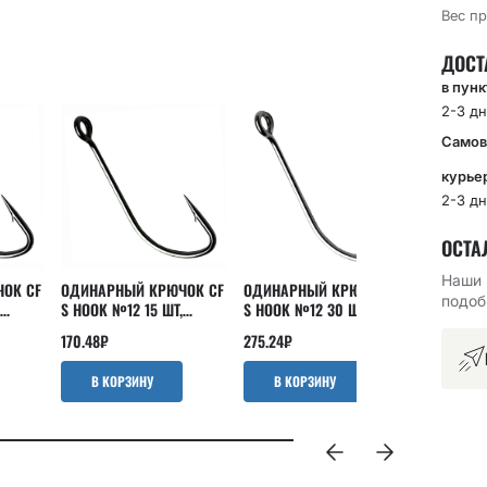
Вес пр
ДОСТ
в пун
2-3 дн
Самов
курье
2-3 дн
ОСТА
Наши 
ОК CF
ОДИНАРНЫЙ КРЮЧОК CF
ОДИНАРНЫЙ КРЮЧОК CF
ОДИНАРН
подоб
S HOOK №12 15 ШТ,
S HOOK №12 30 ШТ,
S HOOK №
ЧЕРНЫЙ
СЕРЕБРЯНЫЙ
СЕРЕБРЯ
170.48
₽
275.24
₽
275.24
₽
В КОРЗИНУ
В КОРЗИНУ
В КО