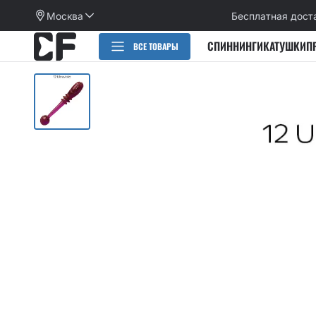
Москва
Бесплатная дост
СПИННИНГИ
КАТУШКИ
П
ВСЕ ТОВАРЫ
РАСПРОДАЖА
СПИННИНГИ
CИЛИКОНОВЫЕ ПРИМАНКИ
НАБОРЫ ПРИМАНОК И КРЮЧКОВ
Категории
КАТУШКИ
Alpha
Категории
ПЛЕТЕНЫЕ ШНУРЫ, ФЛЮОРОКАРБОН
Arion
Active slug
Aspen Stake
КРЮЧКИ
Allure