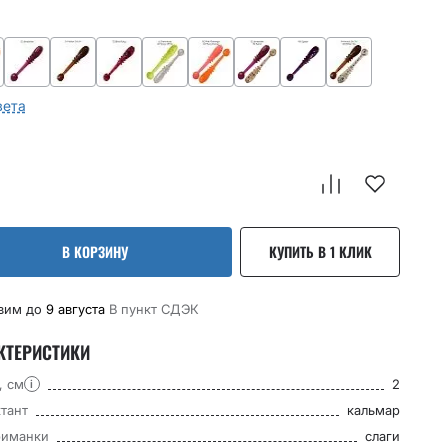
вета
В КОРЗИНУ
КУПИТЬ В 1 КЛИК
вим до
9 августа
В пункт CДЭК
КТЕРИСТИКИ
, см
2
i
тант
кальмар
риманки
слаги