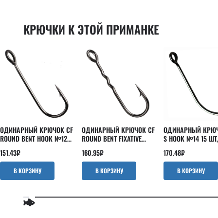
Powertail 2.8"
EBISU
Scalp minnow
INSPIRE
КРЮЧКИ К ЭТОЙ ПРИМАНКЕ
Slim shaddy
Kaban
Tipsy
LEVIN
Tough
Nano
Vibro fat
Optimus
Vibro worm
Perfect JIG
Whitebait
Versus
Strike
ОДИНАРНЫЙ КРЮЧОК CF
ОДИНАРНЫЙ КРЮЧОК CF
ОДИНАРНЫЙ КРЮЧ
ROUND BENT HOOK №12
ROUND BENT FIXATIVE
S HOOK №14 15 ШТ,
15 ШТ
SHANK №12 15 ШТ
ЧЕРНЫЙ
151.43
₽
160.95
₽
170.48
₽
В КОРЗИНУ
В КОРЗИНУ
В КОРЗИНУ