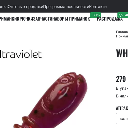
авка
Оптовые продажи
Программа лояльности
Контакты
-30%
до -
РИМАНКИ
КРЮЧКИ
ЗАПЧАСТИ
НАБОРЫ ПРИМАНОК
РАСПРОДАЖА
Главна
Приман
WHI
279
В упа
В нал
АТТРАК
кал