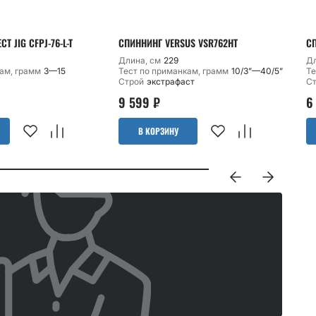
T JIG CFPJ-76-L-T
СПИННИНГ VERSUS VSR762HT
СП
Длина, см
229
Дл
ам, грамм
3—15
Тест по приманкам, грамм
10/3”—40/5”
Те
Строй
экстрафаст
С
9 599
₽
6
В КОРЗИНУ