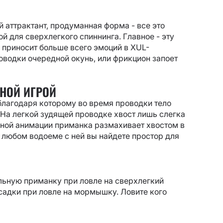
аттрактант, продуманная форма - все это
й для сверхлегкого спиннинга. Главное - эту
 приносит больше всего эмоций в XUL-
оводки очередной окунь, или фрикцион запоет
НОЙ ИГРОЙ
благодаря которому во время проводки тело
 На легкой зудящей проводке хвост лишь слегка
вной анимации приманка размахивает хвостом в
а любом водоеме с ней вы найдете простор для
ельную приманку при ловле на сверхлегкий
дсадки при ловле на мормышку. Ловите кого