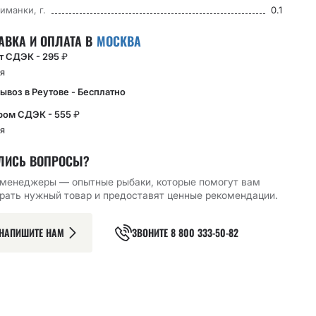
иманки, г.
0.1
АВКА И ОПЛАТА В
МОСКВА
кт СДЭК - 295
₽
я
ывоз в Реутове - Бесплатно
ром СДЭК - 555
₽
я
ЛИСЬ ВОПРОСЫ?
менеджеры — опытные рыбаки, которые помогут вам
ЫЙ КРЮЧОК CF
ОДИНАРНЫЙ КРЮЧОК CF
ОДИНАРНЫЙ КРЮЧОК CF
рать нужный товар и предоставят ценные рекомендации.
14 30 ШТ,
S HOOK №14 15 ШТ,
MICRO JIG BH HOOK №12
НЫЙ
СЕРЕБРЯНЫЙ
15 ШТ
170.48
₽
149.52
₽
НАПИШИТЕ НАМ
ЗВОНИТЕ
8 800 333-50-82
РЗИНУ
В КОРЗИНУ
В КОРЗИНУ