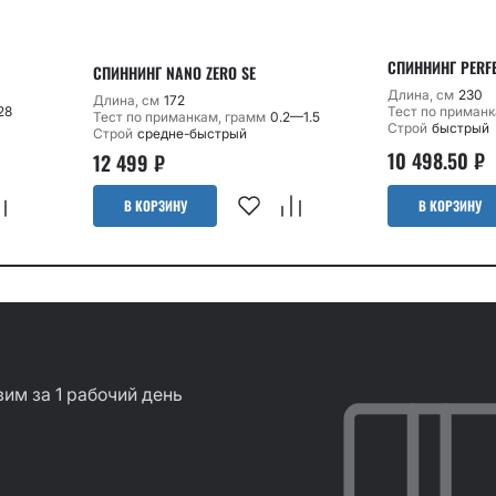
СПИННИНГ PERFEC
СПИННИНГ NANO ZERO SE
Длина, см
230
Длина, см
172
28
Тест по приманк
Тест по приманкам, грамм
0.2—1.5
Строй
быстрый
Строй
средне-быстрый
10 498.50
₽
12 499
₽
В КОРЗИНУ
В КОРЗИНУ
им за 1 рабочий день