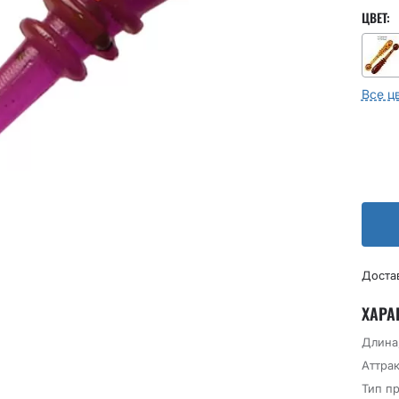
ЦВЕТ:
Все ц
Доста
ХАРА
Длина
Аттрак
Тип п