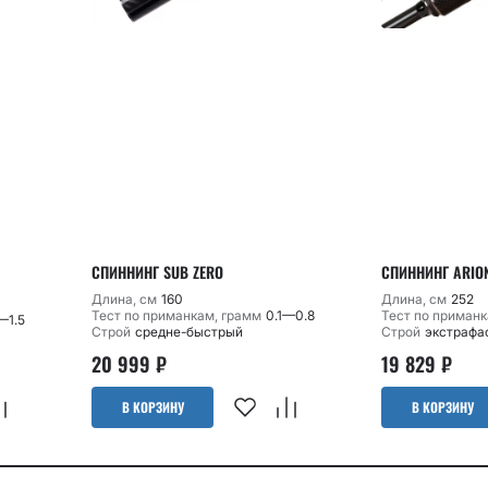
СПИННИНГ SUB ZERO
СПИННИНГ ARIO
Длина, см
160
Длина, см
252
Тест по приманкам, грамм
0.1—0.8
Тест по приманк
—1.5
Строй
средне-быстрый
Строй
экстрафа
20 999
₽
19 829
₽
В КОРЗИНУ
В КОРЗИНУ