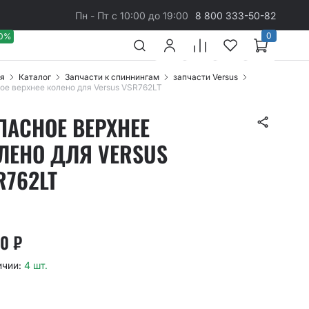
Пн - Пт с 10:00 до 19:00
8 800 333-50-82
0
40%
я
Каталог
Запчасти к спиннингам
запчасти Versus
ое верхнее колено для Versus VSR762LT
ПАСНОЕ ВЕРХНЕЕ
ЛЕНО ДЛЯ VERSUS
R762LT
40
₽
ичии:
4 шт.