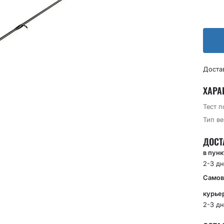
Доста
ХАРА
Тест 
Тип в
ДОСТ
в пун
2-3 дн
Самов
курье
2-3 дн