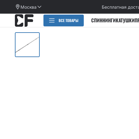
Москва
Бесплатная дост
СПИННИНГИ
КАТУШКИ
П
ВСЕ ТОВАРЫ
РАСПРОДАЖА
СПИННИНГИ
CИЛИКОНОВЫЕ ПРИМАНКИ
НАБОРЫ ПРИМАНОК И КРЮЧКОВ
Категории
КАТУШКИ
Alpha
Категории
ПЛЕТЕНЫЕ ШНУРЫ, ФЛЮОРОКАРБОН
Arion
Active slug
Aspen Stake
КРЮЧКИ
Allure