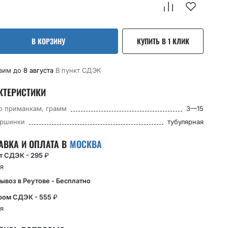
В КОРЗИНУ
КУПИТЬ В 1 КЛИК
вим до
8 августа
В пункт CДЭК
КТЕРИСТИКИ
по приманкам, грамм
3—15
ершинки
тубулярная
АВКА И ОПЛАТА В
МОСКВА
кт СДЭК - 295
₽
я
ывоз в Реутове - Бесплатно
ром СДЭК - 555
₽
я