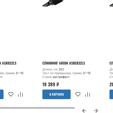
N ASR832LS
СПИННИНГ ARION ASRE832LS
С
Длина, см
252
Дл
ам, грамм
3—15
Тест по приманкам, грамм
3—15
Те
ст
Строй
экстрафаст
С
19 399
₽
2
В КОРЗИНУ