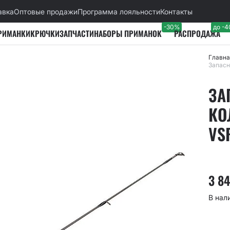
авка
Оптовые продажи
Программа лояльности
Контакты
-30%
до -
РИМАНКИ
КРЮЧКИ
ЗАПЧАСТИ
НАБОРЫ ПРИМАНОК
РАСПРОДАЖА
Главна
Запасн
ЗА
КО
VS
3 8
В нал