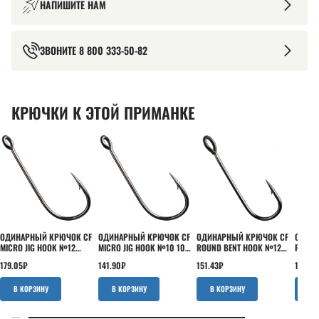
НАПИШИТЕ НАМ
ЗВОНИТЕ
8 800 333-50-82
КРЮЧКИ К ЭТОЙ ПРИМАНКЕ
ОДИНАРНЫЙ КРЮЧОК CF
ОДИНАРНЫЙ КРЮЧОК CF
ОДИНАРНЫЙ КРЮЧОК CF
ОДИНА
MICRO JIG HOOK №12
MICRO JIG HOOK №10 10
ROUND BENT HOOK №12
ROUND
15ШТ
ШТ
15 ШТ
15 ШТ
179.05
₽
141.90
₽
151.43
₽
141.90
В КОРЗИНУ
В КОРЗИНУ
В КОРЗИНУ
В 