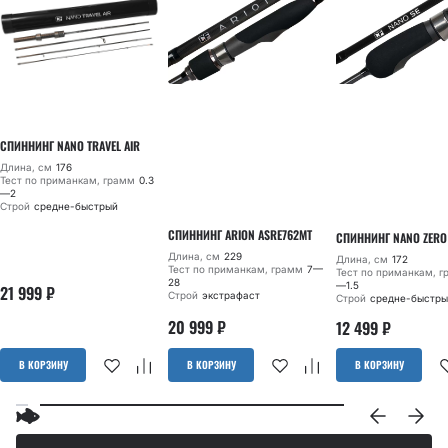
СПИННИНГ NANO TRAVEL AIR
Длина, см
176
Тест по приманкам, грамм
0.3
—2
Строй
средне-быстрый
СПИННИНГ ARION ASRE762MT
СПИННИНГ NANO ZERO
Длина, см
229
Длина, см
172
Тест по приманкам, грамм
7—
Тест по приманкам, 
28
—1.5
21 999
₽
Строй
экстрафаст
Строй
средне-быстры
20 999
₽
12 499
₽
В КОРЗИНУ
В КОРЗИНУ
В КОРЗИНУ