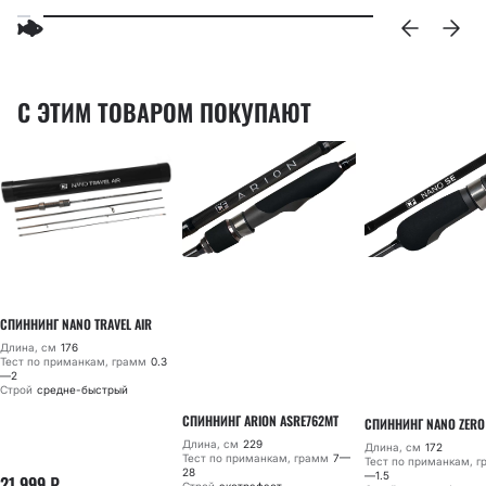
С ЭТИМ ТОВАРОМ ПОКУПАЮТ
СПИННИНГ NANO TRAVEL AIR
Длина, см
176
Тест по приманкам, грамм
0.3
—2
Строй
средне-быстрый
СПИННИНГ ARION ASRE762MT
СПИННИНГ NANO ZERO
Длина, см
229
Длина, см
172
Тест по приманкам, грамм
7—
Тест по приманкам, 
28
—1.5
21 999
₽