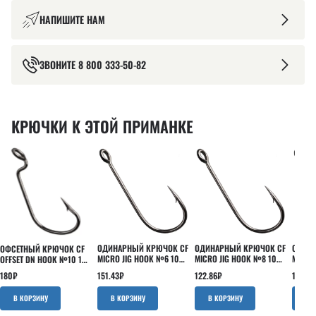
НАПИШИТЕ НАМ
ЗВОНИТЕ
8 800 333-50-82
КРЮЧКИ К ЭТОЙ ПРИМАНКЕ
ОДИНАРНЫЙ КРЮЧОК CF
ОДИНАРНЫЙ КРЮЧОК CF
ОДИНА
ОФСЕТНЫЙ КРЮЧОК CF
MICRO JIG HOOK №6 10
MICRO JIG HOOK №8 10
MICRO
OFFSET DN HOOK №10 10
ШТ
ШТ
ШТ
ШТ
151.43
₽
122.86
₽
151.43
180
₽
В КОРЗИНУ
В КОРЗИНУ
В 
В КОРЗИНУ