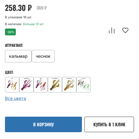
258.30
₽
369
₽
В упаковке 16 шт.
В наличии:
больше 10 шт.
-30%
АТТРАКТАНТ:
кальмар
чеснок
ЦВЕТ:
Все цвета
В КОРЗИНУ
КУПИТЬ В 1 КЛИК