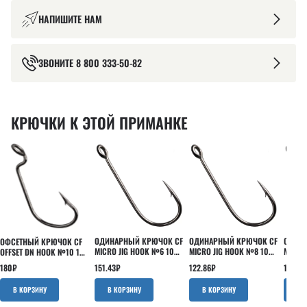
НАПИШИТЕ НАМ
ЗВОНИТЕ
8 800 333-50-82
КРЮЧКИ К ЭТОЙ ПРИМАНКЕ
ОДИНАРНЫЙ КРЮЧОК CF
ОДИНАРНЫЙ КРЮЧОК CF
ОДИНА
ОФСЕТНЫЙ КРЮЧОК CF
MICRO JIG HOOK №6 10
MICRO JIG HOOK №8 10
MICRO
OFFSET DN HOOK №10 10
ШТ
ШТ
ШТ
ШТ
151.43
₽
122.86
₽
151.43
180
₽
В КОРЗИНУ
В КОРЗИНУ
В 
В КОРЗИНУ