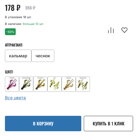
178
₽
356
₽
В упаковке 16 шт.
В наличии:
больше 10 шт.
-50%
АТТРАКТАНТ:
кальмар
чеснок
ЦВЕТ:
Все цвета
В КОРЗИНУ
КУПИТЬ В 1 КЛИК