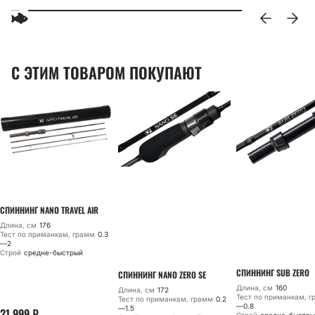
С ЭТИМ ТОВАРОМ ПОКУПАЮТ
СПИННИНГ NANO TRAVEL AIR
Длина, см
176
Тест по приманкам, грамм
0.3
—2
Строй
средне-быстрый
СПИННИНГ SUB ZERO
СПИННИНГ NANO ZERO SE
Длина, см
160
Длина, см
172
Тест по приманкам, 
Тест по приманкам, грамм
0.2
—0.8
—1.5
21 999
₽