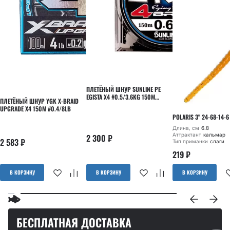
ПЛЕТЁНЫЙ ШНУР SUNLINE PE
EGISTA X4 #0.5/3.6KG 150M
ПЛЕТЁНЫЙ ШНУР YGK X-BRAID
MULTI COLOR
UPGRADE X4 150M #0.4/8LB
POLARIS 3" 24-68-14-6
Длина, см
6.8
Аттрактант
кальмар
2 300
₽
2 583
₽
Тип приманки
слаги
219
₽
В КОРЗИНУ
В КОРЗИНУ
В КОРЗИНУ
БЕСПЛАТНАЯ ДОСТАВКА