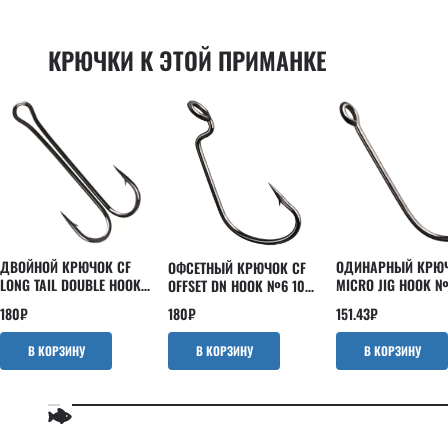
Powertail 2.8"
EBISU
Scalp minnow
INSPIRE
КРЮЧКИ К ЭТОЙ ПРИМАНКЕ
Slim shaddy
Kaban
Tipsy
LEVIN
Tough
Nano
Vibro fat
Optimus
Vibro worm
Perfect JIG
Whitebait
Versus
Strike
ДВОЙНОЙ КРЮЧОК CF
ОДИНАРНЫЙ КРЮЧ
ОФСЕТНЫЙ КРЮЧОК CF
LONG TAIL DOUBLE HOOK
MICRO JIG HOOK №
OFFSET DN HOOK №6 10
№8 5 ШТ
ШТ
ШТ
180
₽
151.43
₽
180
₽
В КОРЗИНУ
В КОРЗИНУ
В КОРЗИНУ