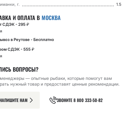
иманки, г.
1.5
АВКА И ОПЛАТА В
МОСКВА
кт СДЭК - 295
₽
я
ывоз в Реутове - Бесплатно
ром СДЭК - 555
₽
я
ЛИСЬ ВОПРОСЫ?
менеджеры — опытные рыбаки, которые помогут вам
ЫЙ КРЮЧОК CF
ОДИНАРНЫЙ КРЮЧОК CF
ОДИНАРНЫЙ КРЮЧОК CF
рать нужный товар и предоставят ценные рекомендации.
G BH HOOK №4
MICRO JIG BH HOOK №6
ROUND BENT HOOK №4 10
10 ШТ
ШТ
119.05
₽
141.90
₽
НАПИШИТЕ НАМ
ЗВОНИТЕ
8 800 333-50-82
РЗИНУ
В КОРЗИНУ
В КОРЗИНУ