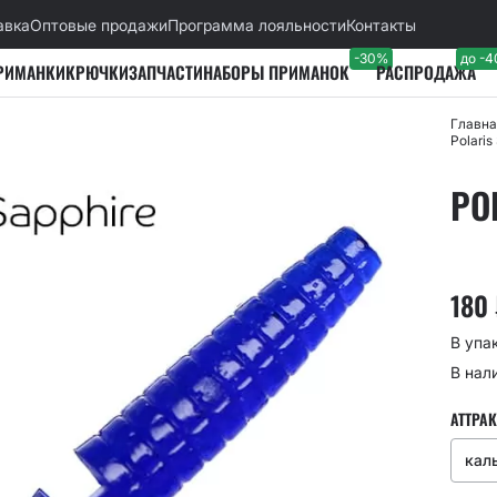
авка
Оптовые продажи
Программа лояльности
Контакты
-30%
до -
РИМАНКИ
КРЮЧКИ
ЗАПЧАСТИ
НАБОРЫ ПРИМАНОК
РАСПРОДАЖА
Главна
Polaris
PO
180
В упа
В нал
АТТРАК
кал