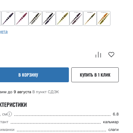
вета
В КОРЗИНУ
КУПИТЬ В 1 КЛИК
вим до
9 августа
В пункт CДЭК
КТЕРИСТИКИ
, см
6.8
i
тант
кальмар
риманки
слаги