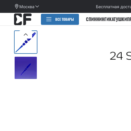
Москва
Бесплатная дост
СПИННИНГИ
КАТУШКИ
П
ВСЕ ТОВАРЫ
РАСПРОДАЖА
СПИННИНГИ
CИЛИКОНОВЫЕ ПРИМАНКИ
НАБОРЫ ПРИМАНОК И КРЮЧКОВ
Категории
КАТУШКИ
Alpha
Категории
ПЛЕТЕНЫЕ ШНУРЫ, ФЛЮОРОКАРБОН
Arion
Active slug
Aspen Stake
КРЮЧКИ
Allure