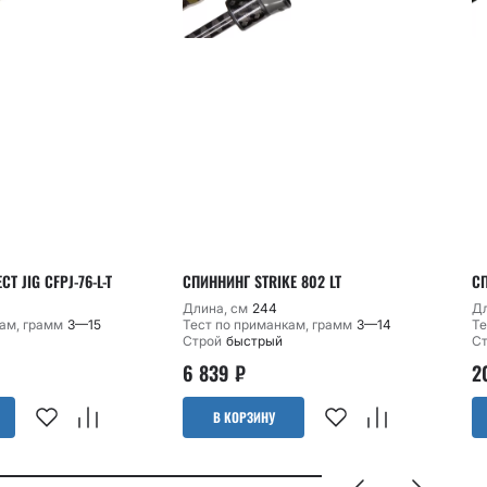
T JIG CFPJ-76-L-T
СПИННИНГ STRIKE 802 LT
С
Длина, см
244
Дл
ам, грамм
3—15
Тест по приманкам, грамм
3—14
Те
Строй
быстрый
С
6 839
₽
2
В КОРЗИНУ