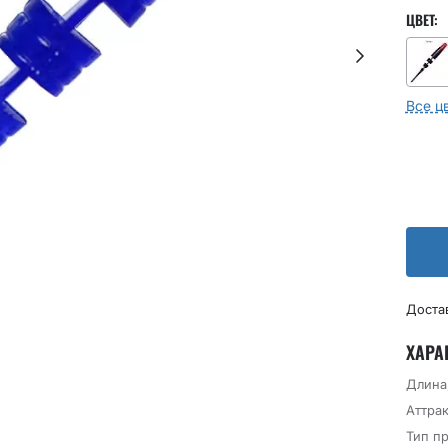
ЦВЕТ:
Все ц
Доста
ХАРА
Длина
Аттрак
Тип п