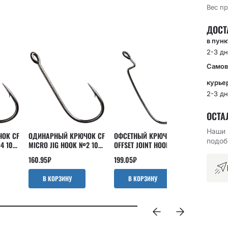
Вес пр
ДОСТ
в пун
2-3 дн
Самов
курье
2-3 дн
ОСТА
Наши 
ОК CF
ОДИНАРНЫЙ КРЮЧОК CF
ОФСЕТНЫЙ КРЮЧОК CF
ОДИНАРН
подоб
4 10
MICRO JIG HOOK №2 10
OFFSET JOINT HOOK №8 15
MICRO JI
ШТ
ШТ
10 ШТ
160.95
₽
199.05
₽
119.05
₽
В КОРЗИНУ
В КОРЗИНУ
В КО