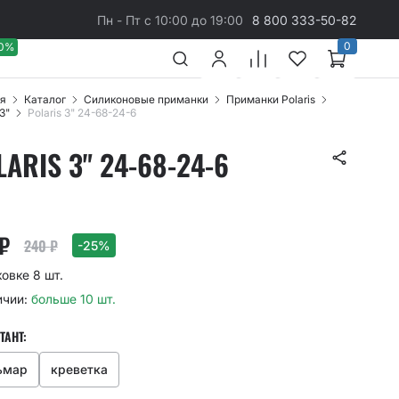
Пн - Пт с 10:00 до 19:00
8 800 333-50-82
0
40%
я
Каталог
Cиликоновые приманки
Приманки Polaris
 3"
Polaris 3" 24-68-24-6
LARIS 3" 24-68-24-6
₽
240
₽
-25%
ковке 8 шт.
ичии:
больше 10 шт.
ТАНТ:
ьмар
креветка