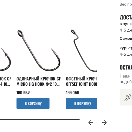
Вес пр
ДОСТ
в пун
4-5 дн
Самов
курье
4-5 дн
ОСТА
Наши 
ОК CF
ОДИНАРНЫЙ КРЮЧОК CF
ОФСЕТНЫЙ КРЮЧОК CF
ОДИНАРН
подоб
4 10
MICRO JIG HOOK №2 10
OFFSET JOINT HOOK №8 15
MICRO JI
ШТ
ШТ
10 ШТ
160.95
₽
199.05
₽
119.05
₽
В КОРЗИНУ
В КОРЗИНУ
В КО