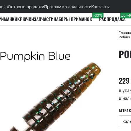
авка
Оптовые продажи
Программа лояльности
Контакты
-30%
до -
РИМАНКИ
КРЮЧКИ
ЗАПЧАСТИ
НАБОРЫ ПРИМАНОК
РАСПРОДАЖА
Главна
Polaris
PO
22
В упа
В нал
АТТРАК
кал