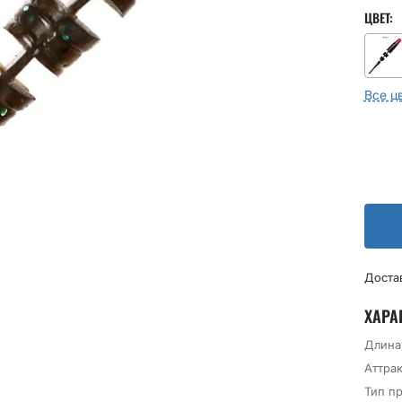
ЦВЕТ:
Все ц
Доста
ХАРА
Длина
Аттрак
Тип п