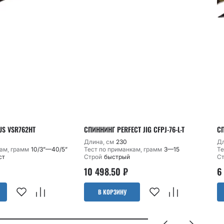
US VSR762HT
СПИННИНГ PERFECT JIG CFPJ-76-L-T
СП
Длина, см
230
Дл
ам, грамм
10/3”—40/5”
Тест по приманкам, грамм
3—15
Те
ст
Строй
быстрый
С
10 498.50
₽
6
В КОРЗИНУ