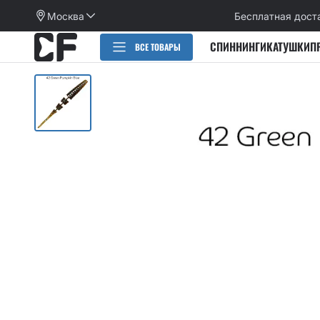
Москва
Бесплатная дост
СПИННИНГИ
КАТУШКИ
П
ВСЕ ТОВАРЫ
РАСПРОДАЖА
СПИННИНГИ
CИЛИКОНОВЫЕ ПРИМАНКИ
НАБОРЫ ПРИМАНОК И КРЮЧКОВ
Категории
КАТУШКИ
Alpha
Категории
ПЛЕТЕНЫЕ ШНУРЫ, ФЛЮОРОКАРБОН
Arion
Active slug
Aspen Stake
КРЮЧКИ
Allure