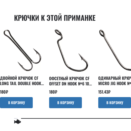
Powertail 2.8"
EBISU
Scalp minnow
INSPIRE
КРЮЧКИ К ЭТОЙ ПРИМАНКЕ
Slim shaddy
Kaban
Tipsy
LEVIN
Tough
Nano
Vibro fat
Optimus
Vibro worm
Perfect JIG
Whitebait
Versus
Strike
ДВОЙНОЙ КРЮЧОК CF
ОДИНАРНЫЙ КРЮЧ
ОФСЕТНЫЙ КРЮЧОК CF
LONG TAIL DOUBLE HOOK
MICRO JIG HOOK №
OFFSET DN HOOK №6 10
№8 5 ШТ
ШТ
ШТ
180
₽
151.43
₽
180
₽
В КОРЗИНУ
В КОРЗИНУ
В КОРЗИНУ