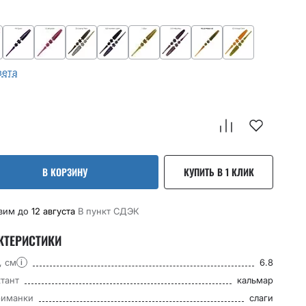
вета
В КОРЗИНУ
КУПИТЬ В 1 КЛИК
вим до
12 августа
В пункт CДЭК
КТЕРИСТИКИ
, см
6.8
i
тант
кальмар
риманки
слаги