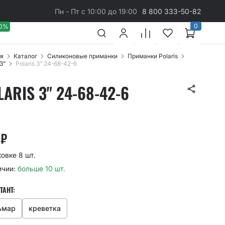
Пн - Пт с 10:00 до 19:00
8 800 333-50-82
0
40%
я
Каталог
Cиликоновые приманки
Приманки Polaris
 3"
Polaris 3" 24-68-42-6
LARIS 3" 24-68-42-6
9
₽
ковке 8 шт.
ичии:
больше 10 шт.
ТАНТ:
ьмар
креветка