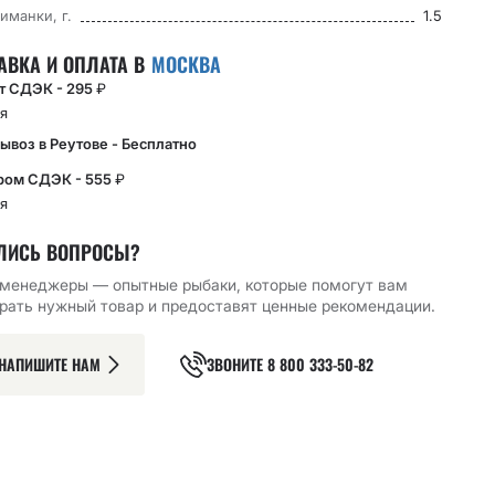
иманки, г.
1.5
АВКА И ОПЛАТА В
МОСКВА
кт СДЭК - 295
₽
я
ывоз в Реутове - Бесплатно
ром СДЭК - 555
₽
я
ЛИСЬ ВОПРОСЫ?
менеджеры — опытные рыбаки, которые помогут вам
ЫЙ КРЮЧОК CF
ОДИНАРНЫЙ КРЮЧОК CF
ОДИНАРНЫЙ КРЮЧОК CF
рать нужный товар и предоставят ценные рекомендации.
G BH HOOK №4
MICRO JIG BH HOOK №6
ROUND BENT HOOK №4 10
10 ШТ
ШТ
119.05
₽
141.90
₽
НАПИШИТЕ НАМ
ЗВОНИТЕ
8 800 333-50-82
РЗИНУ
В КОРЗИНУ
В КОРЗИНУ