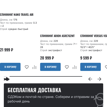
СПИННИНГ NANO TRAVEL AIR
Длина, см
176
Тест по приманкам, грамм
0.3
—2
Строй
средне-быстрый
СПИННИНГ ARION ASRE762MT
СПИННИНГ VERSUS VS
Длина, см
229
Длина, см
229
Тест по приманкам, грамм
7—
Тест по приманкам, 
28
10/3”—40/5”
21 999
₽
Строй
экстрафаст
Строй
экстрафаст
20 999
₽
9 599
₽
В КОРЗИНУ
В КОРЗИНУ
В КОРЗИНУ
БЕСПЛАТНАЯ ДОСТАВКА
СДЭКом и почтой по стране. Соберем и отправим за 1
рабочий день