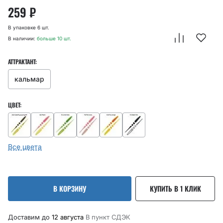
259
₽
В упаковке 6 шт.
В наличии:
больше 10 шт.
АТТРАКТАНТ:
кальмар
ЦВЕТ:
Все цвета
В КОРЗИНУ
КУПИТЬ В 1 КЛИК
Доставим до
12 августа
В пункт CДЭК