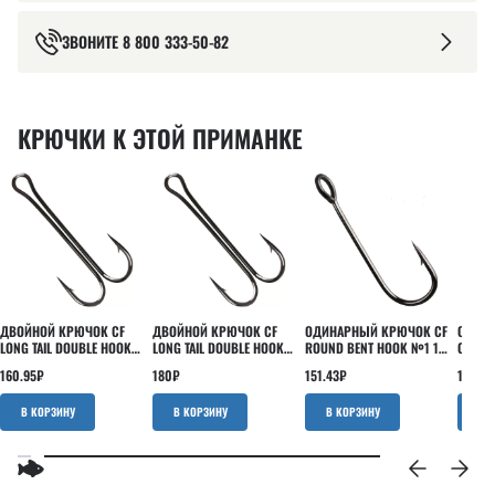
ЗВОНИТЕ
8 800 333-50-82
КРЮЧКИ К ЭТОЙ ПРИМАНКЕ
ДВОЙНОЙ КРЮЧОК CF
ДВОЙНОЙ КРЮЧОК CF
ОДИНАРНЫЙ КРЮЧОК CF
ОФСЕТ
LONG TAIL DOUBLE HOOK
LONG TAIL DOUBLE HOOK
ROUND BENT HOOK №1 10
OFFSET
№6 5 ШТ
№4 5 ШТ
ШТ
ШТ
160.95
₽
180
₽
151.43
₽
180
₽
В КОРЗИНУ
В КОРЗИНУ
В КОРЗИНУ
В 