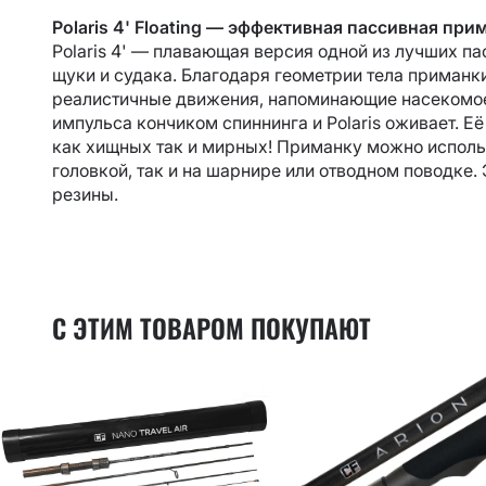
Polaris 4' Floating — эффективная пассивная при
Polaris 4' — п
лавающая версия одной из лучших па
щуки и судака. Благодаря геометрии тела приманк
реалистичные движения, напоминающие насекомое,
импульса кончиком спиннинга и Polaris оживает. Е
как хищных так и мирных! Приманку можно исполь
головкой, так и на шарнире или отводном поводке
резины.
С ЭТИМ ТОВАРОМ ПОКУПАЮТ