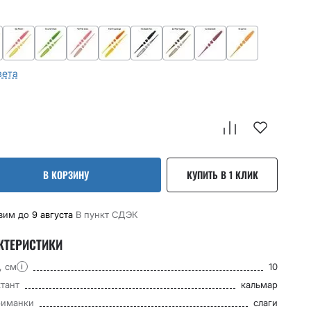
вета
В КОРЗИНУ
КУПИТЬ В 1 КЛИК
вим до
9 августа
В пункт CДЭК
КТЕРИСТИКИ
, см
10
i
тант
кальмар
риманки
слаги