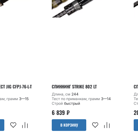
T JIG CFPJ-76-L-T
СПИННИНГ STRIKE 802 LT
С
Длина, см
244
Дл
ам, грамм
3—15
Тест по приманкам, грамм
3—14
Те
Строй
быстрый
С
6 839
₽
2
В КОРЗИНУ