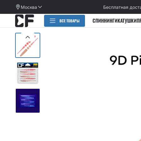
Москва
Бесплатная дост
СПИННИНГИ
КАТУШКИ
П
ВСЕ ТОВАРЫ
РАСПРОДАЖА
СПИННИНГИ
CИЛИКОНОВЫЕ ПРИМАНКИ
НАБОРЫ ПРИМАНОК И КРЮЧКОВ
Категории
КАТУШКИ
Alpha
Категории
ПЛЕТЕНЫЕ ШНУРЫ, ФЛЮОРОКАРБОН
Arion
Active slug
Aspen Stake
КРЮЧКИ
Allure