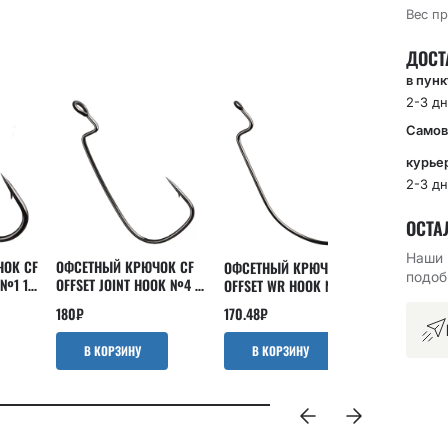
Вес пр
ДОСТ
в пун
2-3 дн
Самов
курье
2-3 дн
ОСТА
Наши 
ОК CF
ОФСЕТНЫЙ КРЮЧОК CF
ОФСЕТНЫЙ КРЮЧОК CF
ОФСЕТНЫ
подоб
 №1 10
OFFSET JOINT HOOK №4 10
OFFSET WR HOOK №4 10
OFFSET W
ШТ
ШТ
ШТ
180
₽
170.48
₽
151.43
₽
В КОРЗИНУ
В КОРЗИНУ
В КО