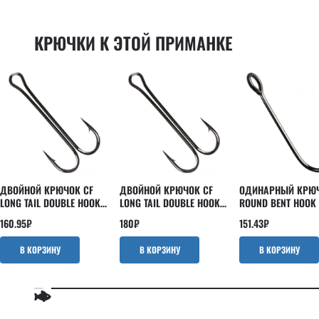
Powertail 2.8"
EBISU
Scalp minnow
INSPIRE
КРЮЧКИ К ЭТОЙ ПРИМАНКЕ
Slim shaddy
Kaban
Tipsy
LEVIN
Tough
Nano
Vibro fat
Optimus
Vibro worm
Perfect JIG
Whitebait
Versus
Strike
ДВОЙНОЙ КРЮЧОК CF
ДВОЙНОЙ КРЮЧОК CF
ОДИНАРНЫЙ КРЮЧ
LONG TAIL DOUBLE HOOK
LONG TAIL DOUBLE HOOK
ROUND BENT HOOK
№6 5 ШТ
№4 5 ШТ
ШТ
160.95
₽
180
₽
151.43
₽
В КОРЗИНУ
В КОРЗИНУ
В КОРЗИНУ