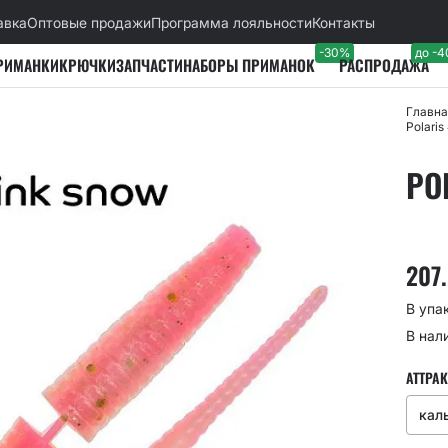
авка
Оптовые продажи
Программа лояльности
Контакты
-30%
до -
РИМАНКИ
КРЮЧКИ
ЗАПЧАСТИ
НАБОРЫ ПРИМАНОК
РАСПРОДАЖА
Главна
Polari
PO
207
В упа
В нал
АТТРАК
кал