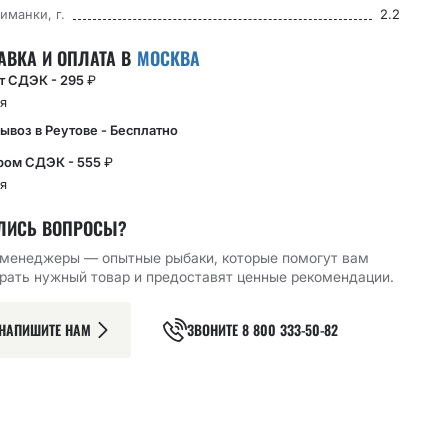
иманки, г.
2.2
АВКА И ОПЛАТА В
МОСКВА
кт СДЭК - 295
₽
я
ывоз в Реутове - Бесплатно
ром СДЭК - 555
₽
я
ЛИСЬ ВОПРОСЫ?
менеджеры — опытные рыбаки, которые помогут вам
Й КРЮЧОК CF
ОДИНАРНЫЙ КРЮЧОК CF
ОДИНАРНЫЙ КРЮЧОК CF
рать нужный товар и предоставят ценные рекомендации.
R HOOK №6 10
MICRO JIG BH HOOK №1
MICRO JIG BH HOOK №2
10 ШТ
10 ШТ
129.52
₽
122.86
₽
НАПИШИТЕ НАМ
ЗВОНИТЕ
8 800 333-50-82
РЗИНУ
В КОРЗИНУ
В КОРЗИНУ