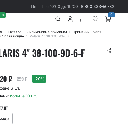
Пн - Пт с 10:00 до 19:00
8 800 333-50-82
0
40%
я
Каталог
Cиликоновые приманки
Приманки Polaris
s 4" плавающие
Polaris 4" 38-100-9d-6-F
LARIS 4" 38-100-9D-6-F
.20
₽
259
₽
-20%
ковке 6 шт.
ичии:
больше 10 шт.
ТАНТ:
ьмар