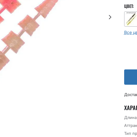
ЦВЕТ:
Все ц
Доста
ХАРА
Длина
Аттрак
Тип п