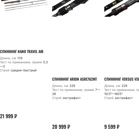
СПИННИНГ NANO TRAVEL AIR
Длина, см
176
Тест по приманкам, грамм
0.3
—2
Строй
средне-быстрый
СПИННИНГ ARION ASRE762MT
СПИННИНГ VERSUS VS
Длина, см
229
Длина, см
229
Тест по приманкам, грамм
7—
Тест по приманкам, 
28
10/3”—40/5”
Строй
экстрафаст
Строй
экстрафаст
21 999
₽
20 999
₽
9 599
₽