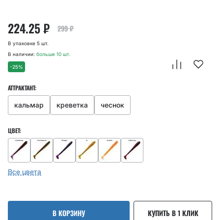
224.25
₽
299
₽
В упаковке 5 шт.
В наличии:
больше 10 шт.
-25%
АТТРАКТАНТ:
кальмар
креветка
чеснок
ЦВЕТ:
Все цвета
В КОРЗИНУ
КУПИТЬ В 1 КЛИК