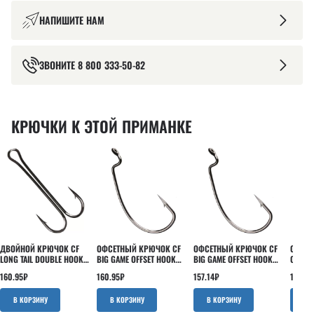
НАПИШИТЕ НАМ
ЗВОНИТЕ
8 800 333-50-82
КРЮЧКИ К ЭТОЙ ПРИМАНКЕ
ДВОЙНОЙ КРЮЧОК CF
ОФСЕТНЫЙ КРЮЧОК CF
ОФСЕТНЫЙ КРЮЧОК CF
ОФСЕТ
LONG TAIL DOUBLE HOOK
BIG GAME OFFSET HOOK
BIG GAME OFFSET HOOK
OFFSET
№2 4 ШТ
№2/0 7 ШТ
№1/0 8 ШТ
ШТ
160.95
₽
160.95
₽
157.14
₽
199.05
В КОРЗИНУ
В КОРЗИНУ
В КОРЗИНУ
В 