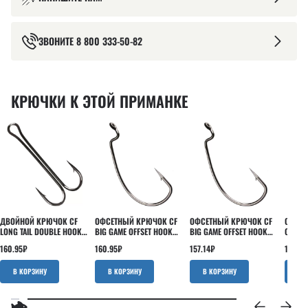
ЗВОНИТЕ
8 800 333-50-82
КРЮЧКИ К ЭТОЙ ПРИМАНКЕ
ДВОЙНОЙ КРЮЧОК CF
ОФСЕТНЫЙ КРЮЧОК CF
ОФСЕТНЫЙ КРЮЧОК CF
ОФСЕТ
LONG TAIL DOUBLE HOOK
BIG GAME OFFSET HOOK
BIG GAME OFFSET HOOK
OFFSET
№2 4 ШТ
№2/0 7 ШТ
№1/0 8 ШТ
ШТ
160.95
₽
160.95
₽
157.14
₽
199.05
В КОРЗИНУ
В КОРЗИНУ
В КОРЗИНУ
В 