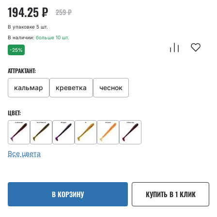
194.25
₽
259
₽
В упаковке 5 шт.
В наличии:
больше 10 шт.
-25%
АТТРАКТАНТ:
кальмар
креветка
чеснок
ЦВЕТ:
Все цвета
В КОРЗИНУ
КУПИТЬ В 1 КЛИК