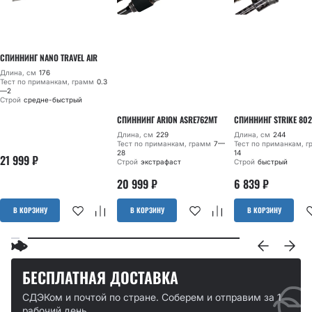
СПИННИНГ NANO TRAVEL AIR
Длина, см
176
Тест по приманкам, грамм
0.3
—2
Строй
средне-быстрый
СПИННИНГ ARION ASRE762MT
СПИННИНГ STRIKE 802
Длина, см
229
Длина, см
244
Тест по приманкам, грамм
7—
Тест по приманкам, 
28
14
21 999
₽
Строй
экстрафаст
Строй
быстрый
20 999
₽
6 839
₽
В КОРЗИНУ
В КОРЗИНУ
В КОРЗИНУ
БЕСПЛАТНАЯ ДОСТАВКА
СДЭКом и почтой по стране. Соберем и отправим за 1
рабочий день