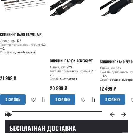
СПИННИНГ NANO TRAVEL AIR
Длина, см
176
Тест по приманкам, грамм
0.3
—2
Строй
средне-быстрый
СПИННИНГ ARION ASRE762MT
СПИННИНГ NANO ZERO
Длина, см
229
Длина, см
172
Тест по приманкам, грамм
7—
Тест по приманкам, 
28
—1.5
21 999
₽
Строй
экстрафаст
Строй
средне-быстры
20 999
₽
12 499
₽
В КОРЗИНУ
В КОРЗИНУ
В КОРЗИНУ
БЕСПЛАТНАЯ ДОСТАВКА