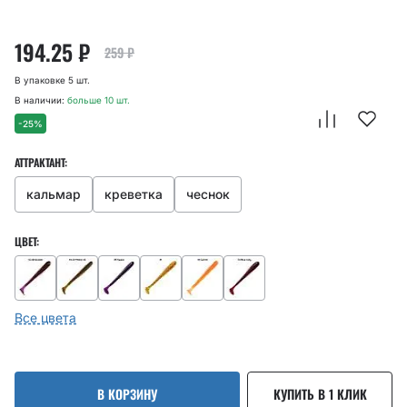
194.25
₽
259
₽
В упаковке 5 шт.
В наличии:
больше 10 шт.
-25%
АТТРАКТАНТ:
кальмар
креветка
чеснок
ЦВЕТ:
Все цвета
В КОРЗИНУ
КУПИТЬ В 1 КЛИК