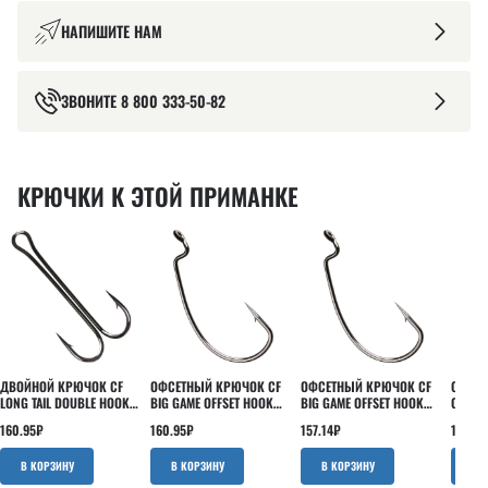
НАПИШИТЕ НАМ
ЗВОНИТЕ
8 800 333-50-82
КРЮЧКИ К ЭТОЙ ПРИМАНКЕ
ДВОЙНОЙ КРЮЧОК CF
ОФСЕТНЫЙ КРЮЧОК CF
ОФСЕТНЫЙ КРЮЧОК CF
ОФСЕТ
LONG TAIL DOUBLE HOOK
BIG GAME OFFSET HOOK
BIG GAME OFFSET HOOK
OFFSET
№2 4 ШТ
№2/0 7 ШТ
№1/0 8 ШТ
ШТ
160.95
₽
160.95
₽
157.14
₽
199.05
В КОРЗИНУ
В КОРЗИНУ
В КОРЗИНУ
В 