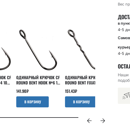
Вес пр
ДОСТ
в пун
4-5 дн
Самов
курье
4-5 дн
ОСТА
Наши 
ОК CF
ОДИНАРНЫЙ КРЮЧОК CF
ОДИНАРНЫЙ КРЮЧОК CF
ОФСЕТНЫ
подоб
4 10
ROUND BENT HOOK №6 10
ROUND BENT FIXATIVE
OFFSET J
ШТ
SHANK №6 10 ШТ
15 ШТ
141.90
₽
151.43
₽
180
₽
В КОРЗИНУ
В КОРЗИНУ
В КО