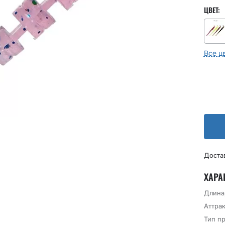
ЦВЕТ:
Все ц
Доста
ХАРА
Длина
Аттрак
Тип п