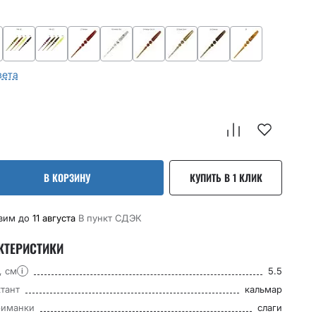
вета
В КОРЗИНУ
КУПИТЬ В 1 КЛИК
вим до
11 августа
В пункт CДЭК
КТЕРИСТИКИ
, см
5.5
i
тант
кальмар
риманки
слаги