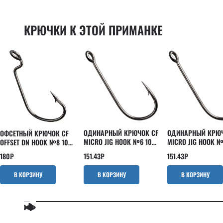
Powertail 2.8"
EBISU
Scalp minnow
INSPIRE
КРЮЧКИ К ЭТОЙ ПРИМАНКЕ
Slim shaddy
Kaban
Tipsy
LEVIN
Tough
Nano
Vibro fat
Optimus
Vibro worm
Perfect JIG
Whitebait
Versus
Strike
ОДИНАРНЫЙ КРЮЧОК CF
ОДИНАРНЫЙ КРЮЧ
ОФСЕТНЫЙ КРЮЧОК CF
MICRO JIG HOOK №6 10
MICRO JIG HOOK №
OFFSET DN HOOK №8 10
ШТ
ШТ
ШТ
151.43
₽
151.43
₽
180
₽
В КОРЗИНУ
В КОРЗИНУ
В КОРЗИНУ