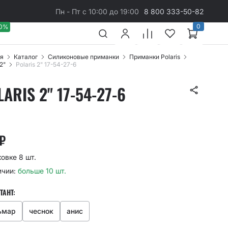
Пн - Пт с 10:00 до 19:00
8 800 333-50-82
0
40%
я
Каталог
Cиликоновые приманки
Приманки Polaris
 2"
Polaris 2" 17-54-27-6
ARIS 2" 17-54-27-6
₽
ковке 8 шт.
ичии:
больше 10 шт.
ТАНТ:
ьмар
чеснок
анис