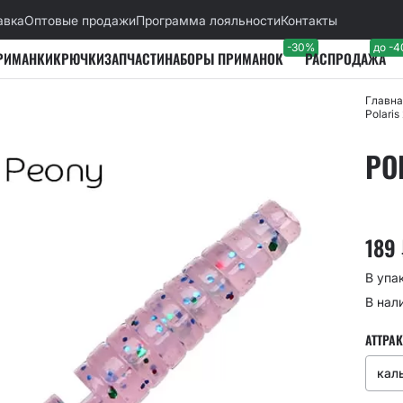
авка
Оптовые продажи
Программа лояльности
Контакты
-30%
до -
РИМАНКИ
КРЮЧКИ
ЗАПЧАСТИ
НАБОРЫ ПРИМАНОК
РАСПРОДАЖА
Главна
Polaris
POL
189
В упа
В нал
АТТРАК
кал