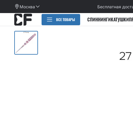
Москва
Бесплатная дост
СПИННИНГИ
КАТУШКИ
П
ВСЕ ТОВАРЫ
РАСПРОДАЖА
СПИННИНГИ
CИЛИКОНОВЫЕ ПРИМАНКИ
НАБОРЫ ПРИМАНОК И КРЮЧКОВ
Категории
КАТУШКИ
Alpha
Категории
ПЛЕТЕНЫЕ ШНУРЫ, ФЛЮОРОКАРБОН
Arion
Active slug
Aspen Stake
КРЮЧКИ
Allure