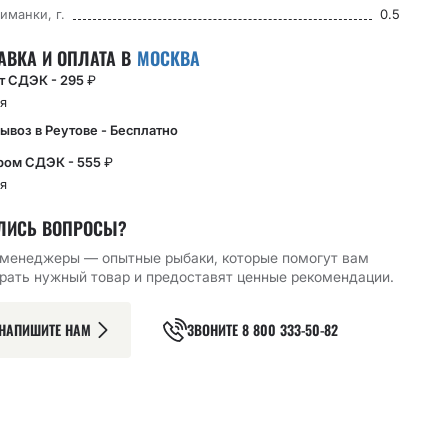
иманки, г.
0.5
АВКА И ОПЛАТА В
МОСКВА
кт СДЭК - 295
₽
я
ывоз в Реутове - Бесплатно
ром СДЭК - 555
₽
я
ЛИСЬ ВОПРОСЫ?
менеджеры — опытные рыбаки, которые помогут вам
Й КРЮЧОК CF
ОДИНАРНЫЙ КРЮЧОК CF
ОДИНАРНЫЙ КРЮЧОК CF
рать нужный товар и предоставят ценные рекомендации.
OINT HOOK №10
S HOOK №4 10 ШТ,
S HOOK №2 10 ШТ,
ЧЕРНЫЙ
ЧЕРНЫЙ
151.43
₽
151.43
₽
НАПИШИТЕ НАМ
ЗВОНИТЕ
8 800 333-50-82
РЗИНУ
В КОРЗИНУ
В КОРЗИНУ