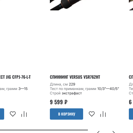
T JIG CFPJ-76-L-T
СПИННИНГ VERSUS VSR762HT
СП
Длина, см
229
Дл
ам, грамм
3—15
Тест по приманкам, грамм
10/3”—40/5”
Те
Строй
экстрафаст
С
9 599
₽
6
В КОРЗИНУ