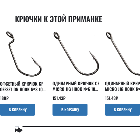
Powertail 2.8"
EBISU
Scalp minnow
INSPIRE
КРЮЧКИ К ЭТОЙ ПРИМАНКЕ
Slim shaddy
Kaban
Tipsy
LEVIN
Tough
Nano
Vibro fat
Optimus
Vibro worm
Perfect JIG
Whitebait
Versus
Strike
ОДИНАРНЫЙ КРЮЧОК CF
ОДИНАРНЫЙ КРЮЧ
ОФСЕТНЫЙ КРЮЧОК CF
MICRO JIG HOOK №6 10
MICRO JIG HOOK №
OFFSET DN HOOK №8 10
ШТ
ШТ
ШТ
151.43
₽
151.43
₽
180
₽
В КОРЗИНУ
В КОРЗИНУ
В КОРЗИНУ