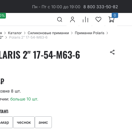
Пн - Пт с 10:00 до 19:00
8 800 333-50-82
0
40%
я
Каталог
Cиликоновые приманки
Приманки Polaris
 2"
Polaris 2" 17-54-M63-6
LARIS 2" 17-54-M63-6
2
₽
ковке 8 шт.
ичии:
больше 10 шт.
ТАНТ:
ьмар
чеснок
анис