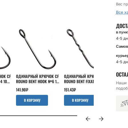
Вес пр
Все х
ДОСТ
в пун
4-5 дн
Самов
курье
4-5 дн
ОСТА
ОК CF
ОДИНАРНЫЙ КРЮЧОК CF
ОДИНАРНЫЙ КРЮЧОК CF
ОФСЕТНЫ
4 10
ROUND BENT HOOK №6 10
ROUND BENT FIXATIVE
OFFSET J
Наши 
ШТ
SHANK №6 10 ШТ
15 ШТ
подоб
141.90
₽
151.43
₽
180
₽
В КОРЗИНУ
В КОРЗИНУ
В КО