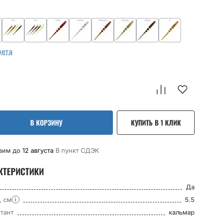
вета
В КОРЗИНУ
КУПИТЬ В 1 КЛИК
вим до
12 августа
В пункт CДЭК
КТЕРИСТИКИ
Да
, см
5.5
i
тант
кальмар