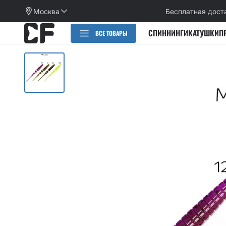
Москва
Бесплатная дост
СПИННИНГИ
КАТУШКИ
П
ВСЕ ТОВАРЫ
РАСПРОДАЖА
СПИННИНГИ
CИЛИКОНОВЫЕ ПРИМАНКИ
НАБОРЫ ПРИМАНОК И КРЮЧКОВ
Категории
КАТУШКИ
Alpha
Категории
ПЛЕТЕНЫЕ ШНУРЫ, ФЛЮОРОКАРБОН
Arion
Active slug
Aspen Stake
КРЮЧКИ
Allure