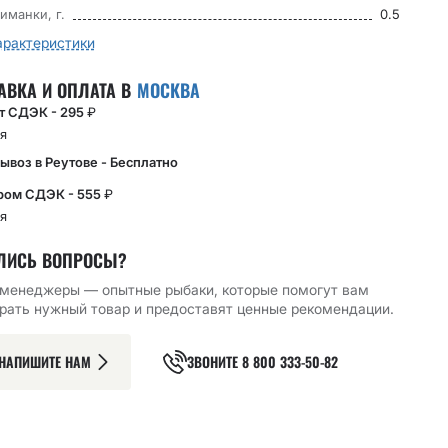
иманки, г.
0.5
арактеристики
АВКА И ОПЛАТА В
МОСКВА
кт СДЭК - 295
₽
я
ывоз в Реутове - Бесплатно
ром СДЭК - 555
₽
я
ЛИСЬ ВОПРОСЫ?
Й КРЮЧОК CF
ОДИНАРНЫЙ КРЮЧОК CF
ОДИНАРНЫЙ КРЮЧОК CF
OINT HOOK №10
S HOOK №4 10 ШТ,
S HOOK №2 10 ШТ,
менеджеры — опытные рыбаки, которые помогут вам
ЧЕРНЫЙ
ЧЕРНЫЙ
рать нужный товар и предоставят ценные рекомендации.
151.43
₽
151.43
₽
РЗИНУ
В КОРЗИНУ
В КОРЗИНУ
НАПИШИТЕ НАМ
ЗВОНИТЕ
8 800 333-50-82