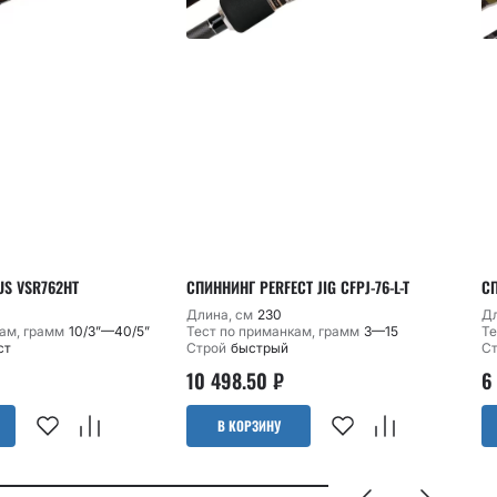
US VSR762HT
СПИННИНГ PERFECT JIG CFPJ-76-L-T
СП
Длина, см
230
Дл
ам, грамм
10/3”—40/5”
Тест по приманкам, грамм
3—15
Те
ст
Строй
быстрый
С
10 498.50
₽
6
В КОРЗИНУ