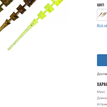
ЦВЕТ:
Все ц
Доста
ХАРА
Микс
Длина
Аттрак