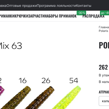
авка
Оптовые продажи
Программа лояльности
Контакты
-30%
до -
РИМАНКИ
КРЮЧКИ
ЗАПЧАСТИ
НАБОРЫ ПРИМАНОК
РАСПРОДАЖА
Главна
Polaris
PO
26
В упа
В нал
АТТРАК
кал