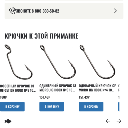
ЗВОНИТЕ
8 800 333-50-82
КРЮЧКИ К ЭТОЙ ПРИМАНКЕ
ОДИНАРНЫЙ КРЮЧОК CF
ОДИНАРНЫЙ КРЮЧОК CF
ОДИНА
ОФСЕТНЫЙ КРЮЧОК CF
MICRO JIG HOOK №6 10
MICRO JIG HOOK №4 10
ROUND
OFFSET DN HOOK №8 10
ШТ
ШТ
ШТ
ШТ
151.43
₽
151.43
₽
141.90
180
₽
В КОРЗИНУ
В КОРЗИНУ
В КОРЗИНУ
В 