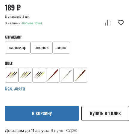
189
₽
В упаковке 8 шт.
В наличии:
больше 10 шт.
АТТРАКТАНТ:
кальмар
чеснок
анис
ЦВЕТ:
Все цвета
В КОРЗИНУ
КУПИТЬ В 1 КЛИК
Доставим до
11 августа
В пункт CДЭК