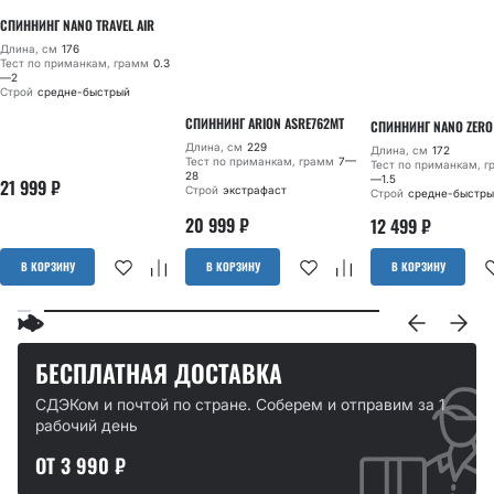
СПИННИНГ NANO TRAVEL AIR
Длина, см
176
Тест по приманкам, грамм
0.3
—2
Строй
средне-быстрый
СПИННИНГ ARION ASRE762MT
СПИННИНГ NANO ZERO
Длина, см
229
Длина, см
172
Тест по приманкам, грамм
7—
Тест по приманкам, 
28
—1.5
21 999
₽
Строй
экстрафаст
Строй
средне-быстры
20 999
₽
12 499
₽
В КОРЗИНУ
В КОРЗИНУ
В КОРЗИНУ
БЕСПЛАТНАЯ ДОСТАВКА
СДЭКом и почтой по стране. Соберем и отправим за 1
рабочий день
ОТ 3 990 ₽