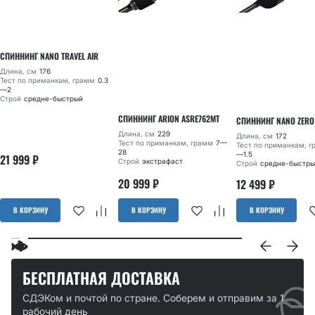
СПИННИНГ NANO TRAVEL AIR
Длина, см
176
Тест по приманкам, грамм
0.3
—2
Строй
средне-быстрый
СПИННИНГ ARION ASRE762MT
СПИННИНГ NANO ZERO
Длина, см
229
Длина, см
172
Тест по приманкам, грамм
7—
Тест по приманкам, 
28
—1.5
21 999
₽
Строй
экстрафаст
Строй
средне-быстры
20 999
₽
12 499
₽
В КОРЗИНУ
В КОРЗИНУ
В КОРЗИНУ
БЕСПЛАТНАЯ ДОСТАВКА
СДЭКом и почтой по стране. Соберем и отправим за 1
рабочий день