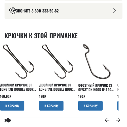
ЗВОНИТЕ
8 800 333-50-82
КРЮЧКИ К ЭТОЙ ПРИМАНКЕ
ДВОЙНОЙ КРЮЧОК CF
ДВОЙНОЙ КРЮЧОК CF
ОДИНА
ОФСЕТНЫЙ КРЮЧОК CF
LONG TAIL DOUBLE HOOK
LONG TAIL DOUBLE HOOK
ROUND
OFFSET DN HOOK №4 10
№6 5 ШТ
№4 5 ШТ
ШТ
ШТ
160.95
₽
180
₽
151.43
180
₽
В КОРЗИНУ
В КОРЗИНУ
В КОРЗИНУ
В 