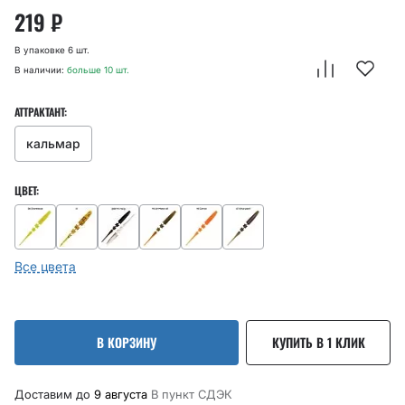
219
₽
В упаковке 6 шт.
В наличии:
больше 10 шт.
АТТРАКТАНТ:
кальмар
ЦВЕТ:
Все цвета
В КОРЗИНУ
КУПИТЬ В 1 КЛИК
Доставим до
9 августа
В пункт CДЭК