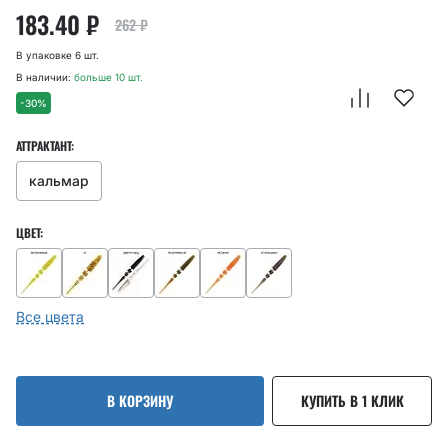
183.40
₽
262
₽
В упаковке 6 шт.
В наличии:
больше 10 шт.
-30%
АТТРАКТАНТ:
кальмар
ЦВЕТ:
Все цвета
В КОРЗИНУ
КУПИТЬ В 1 КЛИК