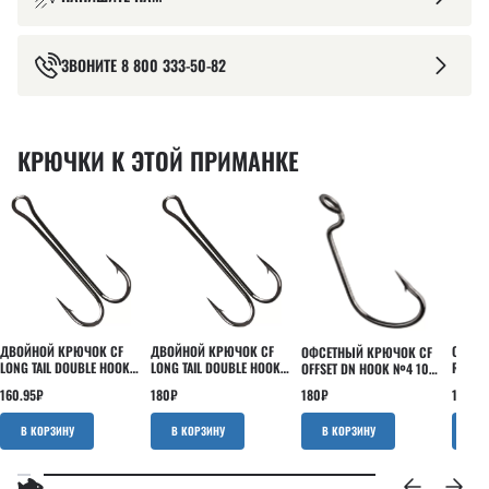
ЗВОНИТЕ
8 800 333-50-82
КРЮЧКИ К ЭТОЙ ПРИМАНКЕ
ДВОЙНОЙ КРЮЧОК CF
ДВОЙНОЙ КРЮЧОК CF
ОДИНА
ОФСЕТНЫЙ КРЮЧОК CF
LONG TAIL DOUBLE HOOK
LONG TAIL DOUBLE HOOK
ROUND
OFFSET DN HOOK №4 10
№6 5 ШТ
№4 5 ШТ
ШТ
ШТ
160.95
₽
180
₽
151.43
180
₽
В КОРЗИНУ
В КОРЗИНУ
В КОРЗИНУ
В 