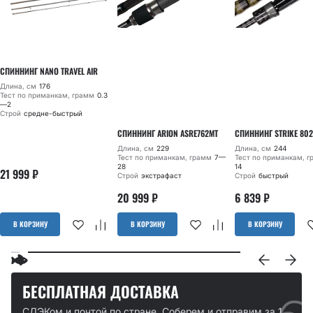
СПИННИНГ NANO TRAVEL AIR
Длина, см
176
Тест по приманкам, грамм
0.3
—2
Строй
средне-быстрый
СПИННИНГ ARION ASRE762MT
СПИННИНГ STRIKE 802
Длина, см
229
Длина, см
244
Тест по приманкам, грамм
7—
Тест по приманкам, 
28
14
21 999
₽
Строй
экстрафаст
Строй
быстрый
20 999
₽
6 839
₽
В КОРЗИНУ
В КОРЗИНУ
В КОРЗИНУ
БЕСПЛАТНАЯ ДОСТАВКА
СДЭКом и почтой по стране. Соберем и отправим за 1