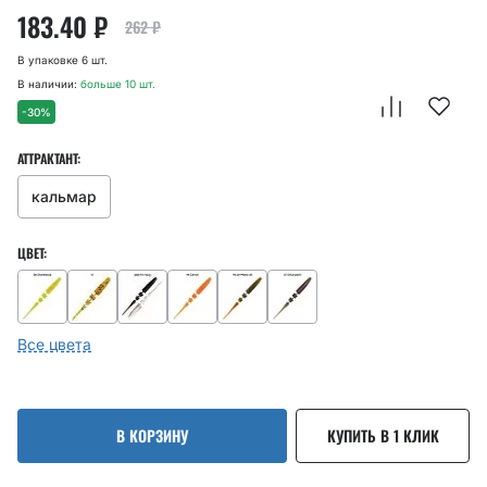
183.40
₽
262
₽
В упаковке 6 шт.
В наличии:
больше 10 шт.
-30%
АТТРАКТАНТ:
кальмар
ЦВЕТ:
Все цвета
В КОРЗИНУ
КУПИТЬ В 1 КЛИК