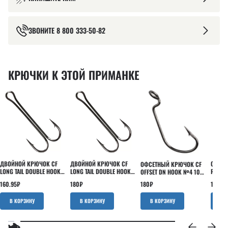
ЗВОНИТЕ
8 800 333-50-82
КРЮЧКИ К ЭТОЙ ПРИМАНКЕ
ДВОЙНОЙ КРЮЧОК CF
ДВОЙНОЙ КРЮЧОК CF
ОДИНА
ОФСЕТНЫЙ КРЮЧОК CF
LONG TAIL DOUBLE HOOK
LONG TAIL DOUBLE HOOK
ROUND
OFFSET DN HOOK №4 10
№6 5 ШТ
№4 5 ШТ
ШТ
ШТ
160.95
₽
180
₽
151.43
180
₽
В КОРЗИНУ
В КОРЗИНУ
В КОРЗИНУ
В 