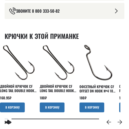
ЗВОНИТЕ
8 800 333-50-82
КРЮЧКИ К ЭТОЙ ПРИМАНКЕ
ДВОЙНОЙ КРЮЧОК CF
ДВОЙНОЙ КРЮЧОК CF
ОДИНА
ОФСЕТНЫЙ КРЮЧОК CF
LONG TAIL DOUBLE HOOK
LONG TAIL DOUBLE HOOK
ROUND
OFFSET DN HOOK №4 10
№6 5 ШТ
№4 5 ШТ
ШТ
ШТ
160.95
₽
180
₽
151.43
180
₽
В КОРЗИНУ
В КОРЗИНУ
В КОРЗИНУ
В 