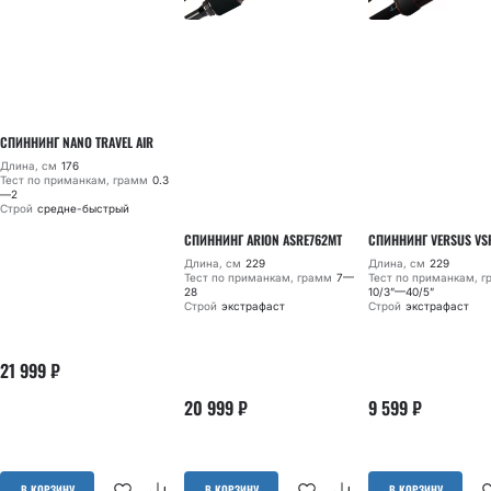
СПИННИНГ NANO TRAVEL AIR
Длина, см
176
Тест по приманкам, грамм
0.3
—2
Строй
средне-быстрый
СПИННИНГ ARION ASRE762MT
СПИННИНГ VERSUS VS
Длина, см
229
Длина, см
229
Тест по приманкам, грамм
7—
Тест по приманкам, 
28
10/3”—40/5”
Строй
экстрафаст
Строй
экстрафаст
21 999
₽
20 999
₽
9 599
₽
В КОРЗИНУ
В КОРЗИНУ
В КОРЗИНУ