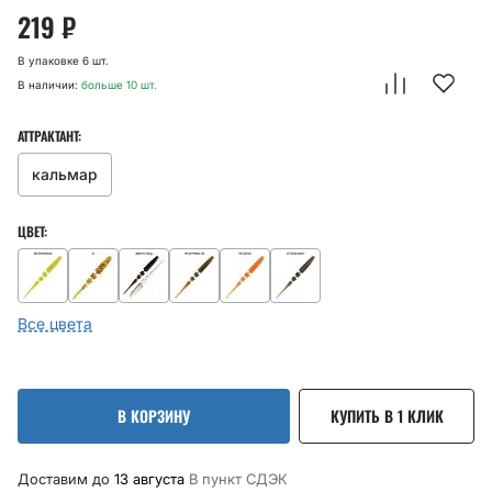
219
₽
В упаковке 6 шт.
В наличии:
больше 10 шт.
АТТРАКТАНТ:
кальмар
ЦВЕТ:
Все цвета
В КОРЗИНУ
КУПИТЬ В 1 КЛИК
Доставим до
13 августа
В пункт CДЭК