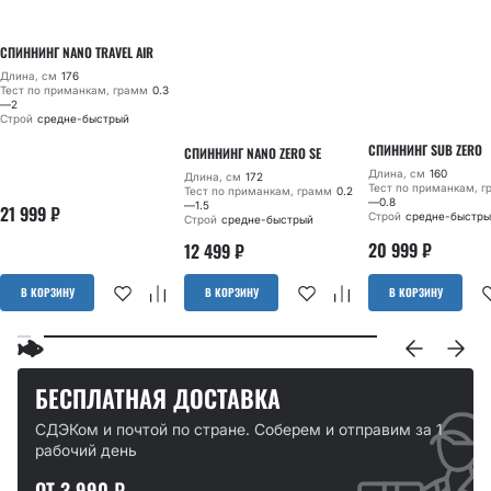
СПИННИНГ NANO TRAVEL AIR
Длина, см
176
Тест по приманкам, грамм
0.3
—2
Строй
средне-быстрый
СПИННИНГ SUB ZERO
СПИННИНГ NANO ZERO SE
Длина, см
160
Длина, см
172
Тест по приманкам, 
Тест по приманкам, грамм
0.2
—0.8
—1.5
21 999
₽
Строй
средне-быстры
Строй
средне-быстрый
20 999
₽
12 499
₽
В КОРЗИНУ
В КОРЗИНУ
В КОРЗИНУ
БЕСПЛАТНАЯ ДОСТАВКА
СДЭКом и почтой по стране. Соберем и отправим за 1
рабочий день
ОТ 3 990 ₽