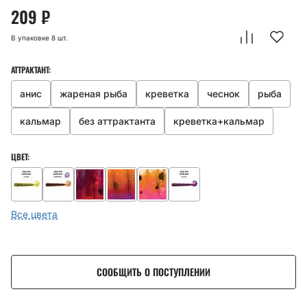
209
₽
В упаковке 8 шт.
АТТРАКТАНТ:
анис
жареная рыба
креветка
чеснок
рыба
кальмар
без аттрактанта
креветка+кальмар
ЦВЕТ:
Все цвета
СООБЩИТЬ О ПОСТУПЛЕНИИ