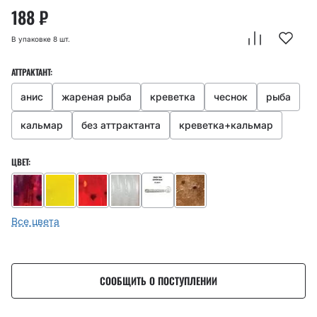
188
₽
В упаковке 8 шт.
АТТРАКТАНТ:
анис
жареная рыба
креветка
чеснок
рыба
кальмар
без аттрактанта
креветка+кальмар
ЦВЕТ:
Все цвета
СООБЩИТЬ О ПОСТУПЛЕНИИ