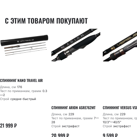
С ЭТИМ ТОВАРОМ ПОКУПАЮТ
СПИННИНГ NANO TRAVEL AIR
Длина, см
176
Тест по приманкам, грамм
0.3
—2
Строй
средне-быстрый
СПИННИНГ ARION ASRE762MT
СПИННИНГ VERSUS VS
Длина, см
229
Длина, см
229
Тест по приманкам, грамм
7—
Тест по приманкам, 
28
10/3”—40/5”
21 999
₽
Строй
экстрафаст
Строй
экстрафаст
20 999
₽
9 599
₽