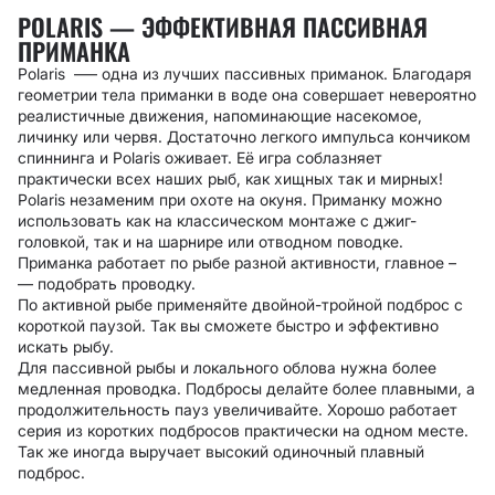
POLARIS — ЭФФЕКТИВНАЯ ПАССИВНАЯ
ПРИМАНКА
Polaris –— одна из лучших пассивных приманок. Благодаря
геометрии тела приманки в воде она совершает невероятно
реалистичные движения, напоминающие насекомое,
личинку или червя. Достаточно легкого импульса кончиком
спиннинга и Polaris оживает. Её игра соблазняет
практически всех наших рыб, как хищных так и мирных!
Polaris незаменим при охоте на окуня. Приманку можно
использовать как на классическом монтаже с джиг-
головкой, так и на шарнире или отводном поводке.
Приманка работает по рыбе разной активности, главное
–
—
подобрать проводку.
По активной рыбе применяйте двойной-тройной подброс с
короткой паузой. Так вы сможете быстро и эффективно
искать рыбу.
Для пассивной рыбы и локального облова нужна более
медленная проводка. Подбросы делайте более плавными, а
продолжительность пауз увеличивайте. Хорошо работает
серия из коротких подбросов практически на одном месте.
Так же иногда выручает высокий одиночный плавный
подброс.