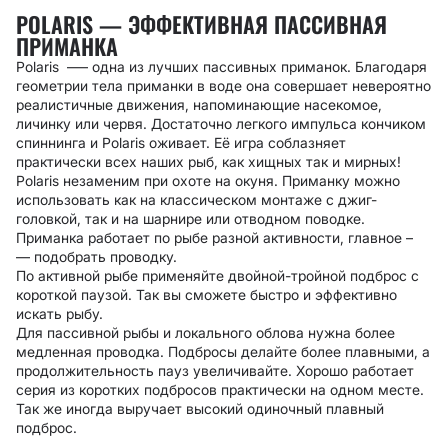
POLARIS — ЭФФЕКТИВНАЯ ПАССИВНАЯ
ПРИМАНКА
Polaris –— одна из лучших пассивных приманок. Благодаря
геометрии тела приманки в воде она совершает невероятно
реалистичные движения, напоминающие насекомое,
личинку или червя. Достаточно легкого импульса кончиком
спиннинга и Polaris оживает. Её игра соблазняет
практически всех наших рыб, как хищных так и мирных!
Polaris незаменим при охоте на окуня. Приманку можно
использовать как на классическом монтаже с джиг-
головкой, так и на шарнире или отводном поводке.
Приманка работает по рыбе разной активности, главное
–
—
подобрать проводку.
По активной рыбе применяйте двойной-тройной подброс с
короткой паузой. Так вы сможете быстро и эффективно
искать рыбу.
Для пассивной рыбы и локального облова нужна более
медленная проводка. Подбросы делайте более плавными, а
продолжительность пауз увеличивайте. Хорошо работает
серия из коротких подбросов практически на одном месте.
Так же иногда выручает высокий одиночный плавный
подброс.