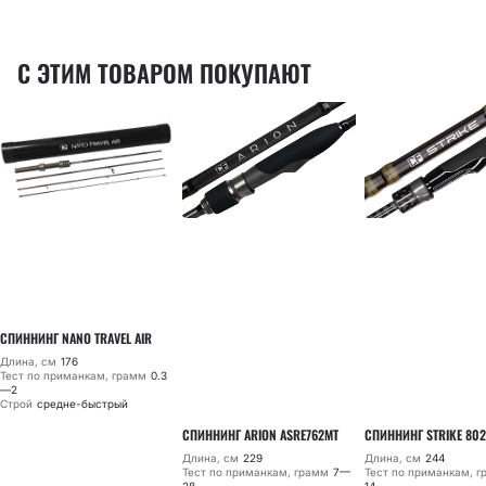
С ЭТИМ ТОВАРОМ ПОКУПАЮТ
СПИННИНГ NANO TRAVEL AIR
Длина, см
176
Тест по приманкам, грамм
0.3
—2
Строй
средне-быстрый
СПИННИНГ ARION ASRE762MT
СПИННИНГ STRIKE 802
Длина, см
229
Длина, см
244
Тест по приманкам, грамм
7—
Тест по приманкам, 