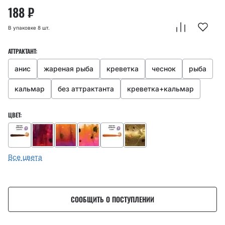
188
₽
В упаковке 8 шт.
АТТРАКТАНТ:
анис
жареная рыба
креветка
чеснок
рыба
кальмар
без аттрактанта
креветка+кальмар
ЦВЕТ:
Все цвета
СООБЩИТЬ О ПОСТУПЛЕНИИ