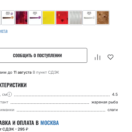
вета
СООБЩИТЬ О ПОСТУПЛЕНИИ
вим до
11 августа
В пункт CДЭК
КТЕРИСТИКИ
, см
4.5
i
тант
жареная рыба
риманки
слаги
АВКА И ОПЛАТА В
МОСКВА
кт СДЭК - 295
₽