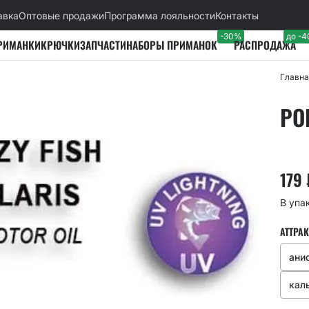
авка
Оптовые продажи
Программа лояльности
Контакты
-30%
до -
РИМАНКИ
КРЮЧКИ
ЗАПЧАСТИ
НАБОРЫ ПРИМАНОК
РАСПРОДАЖА
Главна
POL
179
В упа
АТТРАК
ани
кал