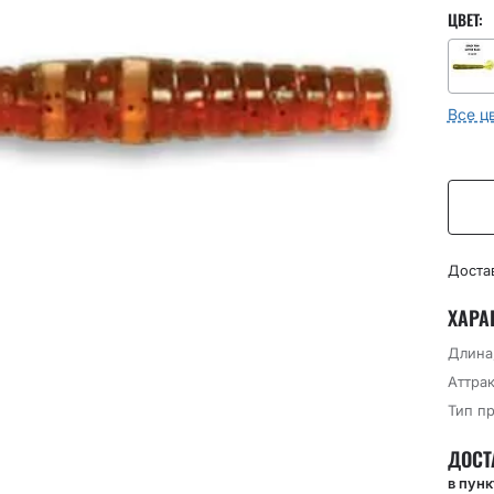
ЦВЕТ:
Все ц
Доста
ХАРА
Длина
Аттрак
Тип п
ДОСТ
в пун