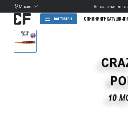
Москва
Бесплатная дост
СПИННИНГИ
КАТУШКИ
П
ВСЕ ТОВАРЫ
РАСПРОДАЖА
СПИННИНГИ
CИЛИКОНОВЫЕ ПРИМАНКИ
НАБОРЫ ПРИМАНОК И КРЮЧКОВ
Категории
КАТУШКИ
Alpha
Категории
ПЛЕТЕНЫЕ ШНУРЫ, ФЛЮОРОКАРБОН
Arion
Active slug
Aspen Stake
КРЮЧКИ
Allure