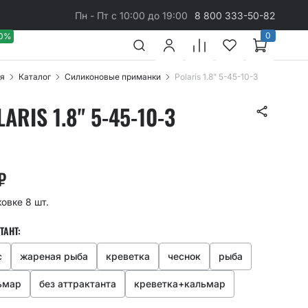
Пн - Пт с 10:00 до 19:00
8 800 333-50-82
0
40%
я
Каталог
Cиликоновые приманки
Polaris 1.8" 5-45-10-3
ARIS 1.8" 5-45-10-3
₽
ковке 8 шт.
ТАНТ:
с
жареная рыба
креветка
чеснок
рыба
ьмар
без аттрактанта
креветка+кальмар