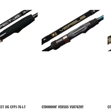
T JIG CFPJ-76-L-T
СПИННИНГ VERSUS VSR762HT
СП