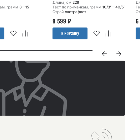
Длина, см
229
Дл
ам, грамм
3—15
Тест по приманкам, грамм
10/3”—40/5”
Те
Строй
экстрафаст
С
9 599
₽
6
В КОРЗИНУ