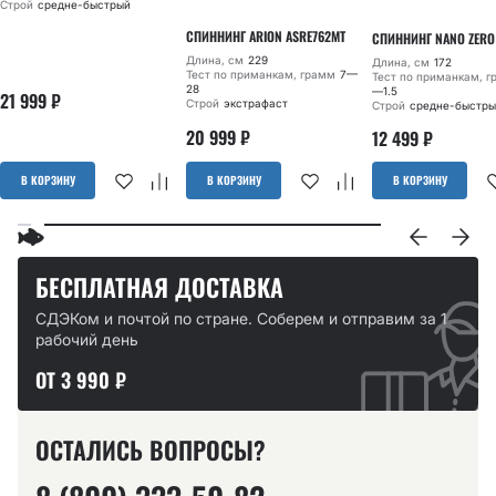
Строй
средне-быстрый
СПИННИНГ ARION ASRE762MT
СПИННИНГ NANO ZERO
Длина, см
229
Длина, см
172
Тест по приманкам, грамм
7—
Тест по приманкам, 
28
—1.5
21 999
₽
Строй
экстрафаст
Строй
средне-быстры
20 999
₽
12 499
₽
В КОРЗИНУ
В КОРЗИНУ
В КОРЗИНУ
БЕСПЛАТНАЯ ДОСТАВКА
СДЭКом и почтой по стране. Соберем и отправим за 1
рабочий день
ОТ 3 990 ₽
ОСТАЛИСЬ ВОПРОСЫ?