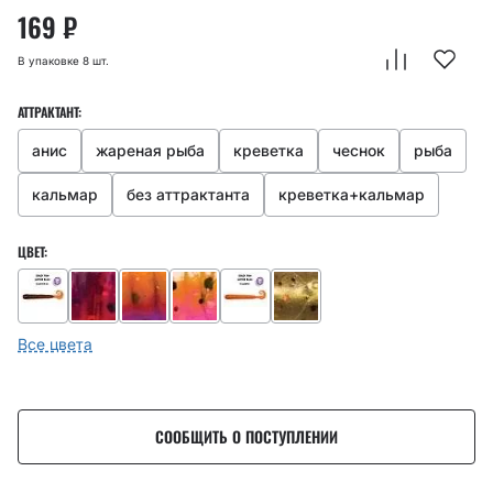
169
₽
В упаковке 8 шт.
АТТРАКТАНТ:
анис
жареная рыба
креветка
чеснок
рыба
кальмар
без аттрактанта
креветка+кальмар
ЦВЕТ:
Все цвета
СООБЩИТЬ О ПОСТУПЛЕНИИ