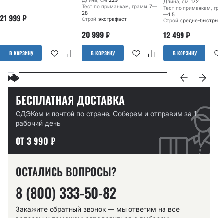
Длина, см
229
Длина, см
172
Тест по приманкам, грамм
7—
Тест по приманкам, 
28
—1.5
21 999
₽
Строй
экстрафаст
Строй
средне-быстры
20 999
₽
12 499
₽
В КОРЗИНУ
В КОРЗИНУ
В КОРЗИНУ
БЕСПЛАТНАЯ ДОСТАВКА
СДЭКом и почтой по стране. Соберем и отправим за 1
рабочий день
ОТ 3 990 ₽
ОСТАЛИСЬ ВОПРОСЫ?
8 (800) 333-50-82
Закажите обратный звонок — мы ответим на все