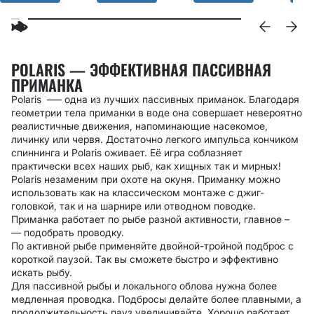
POLARIS — ЭФФЕКТИВНАЯ ПАССИВНАЯ
ПРИМАНКА
Polaris –— одна из лучших пассивных приманок. Благодаря
геометрии тела приманки в воде она совершает невероятно
реалистичные движения, напоминающие насекомое,
личинку или червя. Достаточно легкого импульса кончиком
спиннинга и Polaris оживает. Её игра соблазняет
практически всех наших рыб, как хищных так и мирных!
Polaris незаменим при охоте на окуня. Приманку можно
использовать как на классическом монтаже с джиг-
головкой, так и на шарнире или отводном поводке.
Приманка работает по рыбе разной активности, главное
–
—
подобрать проводку.
По активной рыбе применяйте двойной-тройной подброс с
короткой паузой. Так вы сможете быстро и эффективно
искать рыбу.
Для пассивной рыбы и локального облова нужна более
медленная проводка. Подбросы делайте более плавными, а
продолжительность пауз увеличивайте. Хорошо работает