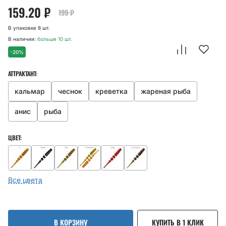
159.20
₽
199
₽
В упаковке 8 шт.
В наличии:
больше 10 шт.
-20%
АТТРАКТАНТ:
кальмар
чеснок
креветка
жареная рыба
анис
рыба
ЦВЕТ:
Все цвета
В КОРЗИНУ
КУПИТЬ В 1 КЛИК