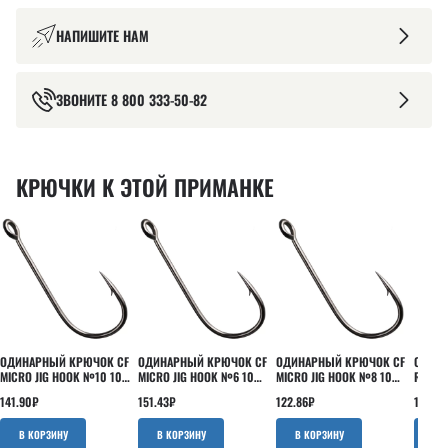
НАПИШИТЕ НАМ
ЗВОНИТЕ
8 800 333-50-82
КРЮЧКИ К ЭТОЙ ПРИМАНКЕ
ОДИНАРНЫЙ КРЮЧОК CF
ОДИНАРНЫЙ КРЮЧОК CF
ОДИНАРНЫЙ КРЮЧОК CF
ОДИНА
MICRO JIG HOOK №10 10
MICRO JIG HOOK №6 10
MICRO JIG HOOK №8 10
ROUND
ШТ
ШТ
ШТ
ШТ
141.90
₽
151.43
₽
122.86
₽
160.95
В КОРЗИНУ
В КОРЗИНУ
В КОРЗИНУ
В 