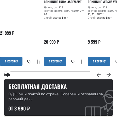
СПИННИНГ ARION ASRE762MT
СПИННИНГ VERSUS VS
Длина, см
229
Длина, см
229
Тест по приманкам, грамм
7—
Тест по приманкам, 
28
10/3”—40/5”
Строй
экстрафаст
Строй
экстрафаст
21 999
₽
20 999
₽
9 599
₽
В КОРЗИНУ
В КОРЗИНУ
В КОРЗИНУ
БЕСПЛАТНАЯ ДОСТАВКА
СДЭКом и почтой по стране. Соберем и отправим за 1
рабочий день
ОТ 3 990 ₽