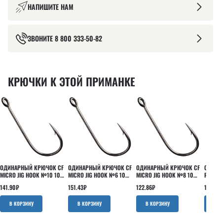
НАПИШИТЕ НАМ
ЗВОНИТЕ
8 800 333-50-82
КРЮЧКИ К ЭТОЙ ПРИМАНКЕ
ОДИНАРНЫЙ КРЮЧОК CF
ОДИНАРНЫЙ КРЮЧОК CF
ОДИНАРНЫЙ КРЮЧОК CF
ОДИНА
MICRO JIG HOOK №10 10
MICRO JIG HOOK №6 10
MICRO JIG HOOK №8 10
ROUND
ШТ
ШТ
ШТ
ШТ
141.90
₽
151.43
₽
122.86
₽
160.95
В КОРЗИНУ
В КОРЗИНУ
В КОРЗИНУ
В 