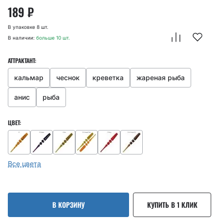
189
₽
В упаковке 8 шт.
В наличии:
больше 10 шт.
АТТРАКТАНТ:
кальмар
чеснок
креветка
жареная рыба
анис
рыба
ЦВЕТ:
Все цвета
В КОРЗИНУ
КУПИТЬ В 1 КЛИК