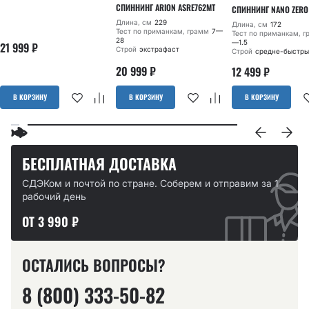
СПИННИНГ ARION ASRE762MT
СПИННИНГ NANO ZERO
Длина, см
229
Длина, см
172
Тест по приманкам, грамм
7—
Тест по приманкам, 
28
—1.5
21 999
₽
Строй
экстрафаст
Строй
средне-быстры
20 999
₽
12 499
₽
В КОРЗИНУ
В КОРЗИНУ
В КОРЗИНУ
БЕСПЛАТНАЯ ДОСТАВКА
СДЭКом и почтой по стране. Соберем и отправим за 1
рабочий день
ОТ 3 990 ₽
ОСТАЛИСЬ ВОПРОСЫ?
8 (800) 333-50-82