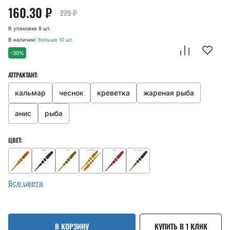
160.30
₽
229
₽
В упаковке 8 шт.
В наличии:
больше 10 шт.
-30%
АТТРАКТАНТ:
кальмар
чеснок
креветка
жареная рыба
анис
рыба
ЦВЕТ:
Все цвета
В КОРЗИНУ
КУПИТЬ В 1 КЛИК