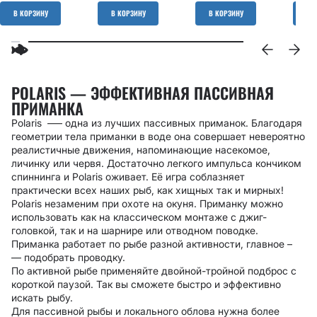
В КОРЗИНУ
В КОРЗИНУ
В КОРЗИНУ
В 
POLARIS — ЭФФЕКТИВНАЯ ПАССИВНАЯ
ПРИМАНКА
Polaris –— одна из лучших пассивных приманок. Благодаря
геометрии тела приманки в воде она совершает невероятно
реалистичные движения, напоминающие насекомое,
личинку или червя. Достаточно легкого импульса кончиком
спиннинга и Polaris оживает. Её игра соблазняет
практически всех наших рыб, как хищных так и мирных!
Polaris незаменим при охоте на окуня. Приманку можно
использовать как на классическом монтаже с джиг-
головкой, так и на шарнире или отводном поводке.
Приманка работает по рыбе разной активности, главное
–
—
подобрать проводку.
По активной рыбе применяйте двойной-тройной подброс с
короткой паузой. Так вы сможете быстро и эффективно
искать рыбу.
Для пассивной рыбы и локального облова нужна более