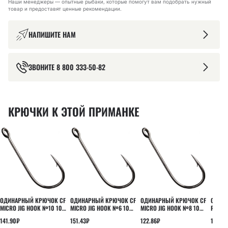
Наши менеджеры — опытные рыбаки, которые помогут вам подобрать нужный
товар и предоставят ценные рекомендации.
НАПИШИТЕ НАМ
ЗВОНИТЕ
8 800 333-50-82
КРЮЧКИ К ЭТОЙ ПРИМАНКЕ
ОДИНАРНЫЙ КРЮЧОК CF
ОДИНАРНЫЙ КРЮЧОК CF
ОДИНАРНЫЙ КРЮЧОК CF
ОДИНА
MICRO JIG HOOK №10 10
MICRO JIG HOOK №6 10
MICRO JIG HOOK №8 10
ROUND
ШТ
ШТ
ШТ
ШТ
141.90
₽
151.43
₽
122.86
₽
160.95