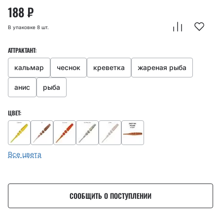
188
₽
В упаковке 8 шт.
АТТРАКТАНТ:
кальмар
чеснок
креветка
жареная рыба
анис
рыба
ЦВЕТ:
Все цвета
СООБЩИТЬ О ПОСТУПЛЕНИИ