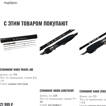
подброс.
С ЭТИМ ТОВАРОМ ПОКУПАЮТ
СПИННИНГ NANO TRAVEL AIR
Длина, см
176
Тест по приманкам, грамм
0.3
—2
Строй
средне-быстрый
СПИННИНГ ARION ASRE762MT
СПИННИНГ NANO ZERO
Длина, см
229
Длина, см
172
Тест по приманкам, грамм
7—
Тест по приманкам, 
28
—1.5
21 999
₽
Строй
экстрафаст
Строй
средне-быстры