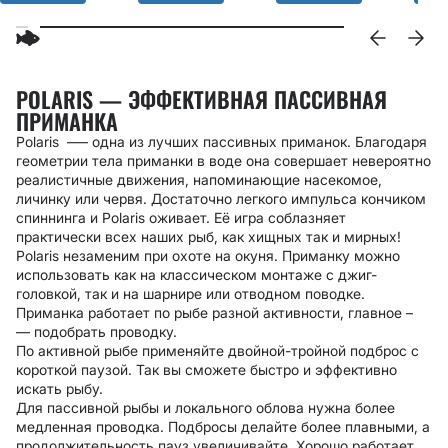
POLARIS — ЭФФЕКТИВНАЯ ПАССИВНАЯ
ПРИМАНКА
Polaris –— одна из лучших пассивных приманок. Благодаря
геометрии тела приманки в воде она совершает невероятно
реалистичные движения, напоминающие насекомое,
личинку или червя. Достаточно легкого импульса кончиком
спиннинга и Polaris оживает. Её игра соблазняет
практически всех наших рыб, как хищных так и мирных!
Polaris незаменим при охоте на окуня. Приманку можно
использовать как на классическом монтаже с джиг-
головкой, так и на шарнире или отводном поводке.
Приманка работает по рыбе разной активности, главное
–
—
подобрать проводку.
По активной рыбе применяйте двойной-тройной подброс с
короткой паузой. Так вы сможете быстро и эффективно
искать рыбу.
Для пассивной рыбы и локального облова нужна более
медленная проводка. Подбросы делайте более плавными, а
продолжительность пауз увеличивайте. Хорошо работает