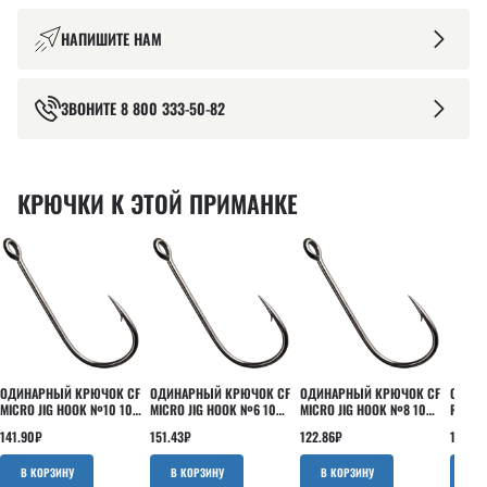
НАПИШИТЕ НАМ
ЗВОНИТЕ
8 800 333-50-82
КРЮЧКИ К ЭТОЙ ПРИМАНКЕ
ОДИНАРНЫЙ КРЮЧОК CF
ОДИНАРНЫЙ КРЮЧОК CF
ОДИНАРНЫЙ КРЮЧОК CF
ОДИНА
MICRO JIG HOOK №10 10
MICRO JIG HOOK №6 10
MICRO JIG HOOK №8 10
ROUND
ШТ
ШТ
ШТ
ШТ
141.90
₽
151.43
₽
122.86
₽
160.95
В КОРЗИНУ
В КОРЗИНУ
В КОРЗИНУ
В 