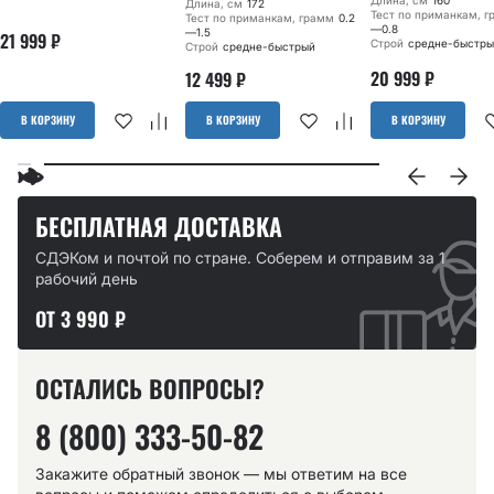
Длина, см
160
Длина, см
172
Тест по приманкам, 
Тест по приманкам, грамм
0.2
—0.8
—1.5
21 999
₽
Строй
средне-быстры
Строй
средне-быстрый
20 999
₽
12 499
₽
В КОРЗИНУ
В КОРЗИНУ
В КОРЗИНУ
БЕСПЛАТНАЯ ДОСТАВКА
СДЭКом и почтой по стране. Соберем и отправим за 1
рабочий день
ОТ 3 990 ₽
ОСТАЛИСЬ ВОПРОСЫ?
8 (800) 333-50-82
Закажите обратный звонок — мы ответим на все