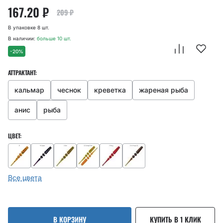
167.20
₽
209
₽
В упаковке 8 шт.
В наличии:
больше 10 шт.
-20%
АТТРАКТАНТ:
кальмар
чеснок
креветка
жареная рыба
анис
рыба
ЦВЕТ:
Все цвета
В КОРЗИНУ
КУПИТЬ В 1 КЛИК