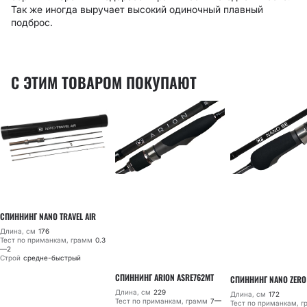
Так же иногда выручает высокий одиночный плавный
подброс.
С ЭТИМ ТОВАРОМ ПОКУПАЮТ
СПИННИНГ NANO TRAVEL AIR
Длина, см
176
Тест по приманкам, грамм
0.3
—2
Строй
средне-быстрый
СПИННИНГ ARION ASRE762MT
СПИННИНГ NANO ZERO
Длина, см
229
Длина, см
172
Тест по приманкам, грамм
7—
Тест по приманкам, 