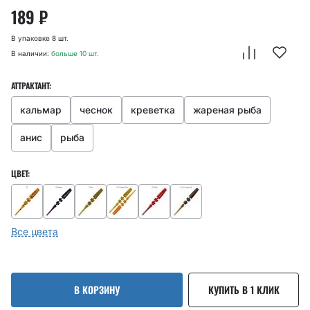
189
₽
В упаковке 8 шт.
В наличии:
больше 10 шт.
АТТРАКТАНТ:
кальмар
чеснок
креветка
жареная рыба
анис
рыба
ЦВЕТ:
Все цвета
В КОРЗИНУ
КУПИТЬ В 1 КЛИК