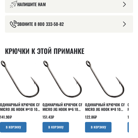
НАПИШИТЕ НАМ
ЗВОНИТЕ
8 800 333-50-82
КРЮЧКИ К ЭТОЙ ПРИМАНКЕ
ОДИНАРНЫЙ КРЮЧОК CF
ОДИНАРНЫЙ КРЮЧОК CF
ОДИНАРНЫЙ КРЮЧОК CF
ОДИНА
MICRO JIG HOOK №10 10
MICRO JIG HOOK №6 10
MICRO JIG HOOK №8 10
ROUND
ШТ
ШТ
ШТ
ШТ
141.90
₽
151.43
₽
122.86
₽
160.95
В КОРЗИНУ
В КОРЗИНУ
В КОРЗИНУ
В 