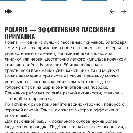
POLARIS — ЭФФЕКТИВНАЯ ПАССИВНАЯ
ПРИМАНКА
Polaris –— одна из лучших пассивных приманок. Благодаря
геометрии тела приманки в воде она совершает невероятно
реалистичные движения, напоминающие насекомое,
личинку или червя. Достаточно легкого импульса кончиком
спиннинга и Polaris оживает. Её игра соблазняет
практически всех наших рыб, как хищных так и мирных!
Polaris незаменим при охоте на окуня. Приманку можно
использовать как на классическом монтаже с джиг-
головкой, так и на шарнире или отводном поводке.
Приманка работает по рыбе разной активности, главное
–
—
подобрать проводку.
По активной рыбе применяйте двойной-тройной подброс с
короткой паузой. Так вы сможете быстро и эффективно
искать рыбу.
Для пассивной рыбы и локального облова нужна более
медленная проводка. Подбросы делайте более плавными, а
продолжительность пауз увеличивайте. Хорошо работает