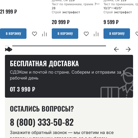
Длина, см
229
Длина, см
229
Тест по приманкам, грамм
7—
Тест по приманкам, 
28
10/3”—40/5”
21 999
₽
Строй
экстрафаст
Строй
экстрафаст
20 999
₽
9 599
₽
В КОРЗИНУ
В КОРЗИНУ
В КОРЗИНУ
БЕСПЛАТНАЯ ДОСТАВКА
СДЭКом и почтой по стране. Соберем и отправим за 1
рабочий день
ОТ 3 990 ₽
ОСТАЛИСЬ ВОПРОСЫ?
8 (800) 333-50-82
Закажите обратный звонок — мы ответим на все