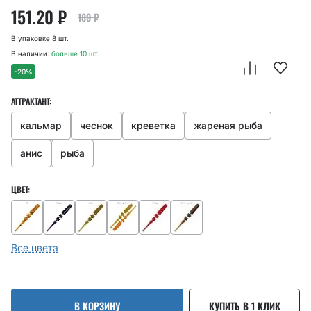
151.20
₽
189
₽
В упаковке 8 шт.
В наличии:
больше 10 шт.
-20%
АТТРАКТАНТ:
кальмар
чеснок
креветка
жареная рыба
анис
рыба
ЦВЕТ:
Все цвета
В КОРЗИНУ
КУПИТЬ В 1 КЛИК