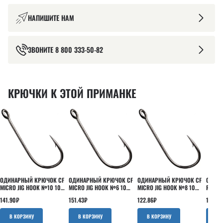
НАПИШИТЕ НАМ
ЗВОНИТЕ
8 800 333-50-82
КРЮЧКИ К ЭТОЙ ПРИМАНКЕ
ОДИНАРНЫЙ КРЮЧОК CF
ОДИНАРНЫЙ КРЮЧОК CF
ОДИНАРНЫЙ КРЮЧОК CF
ОДИНА
MICRO JIG HOOK №10 10
MICRO JIG HOOK №6 10
MICRO JIG HOOK №8 10
ROUND
ШТ
ШТ
ШТ
ШТ
141.90
₽
151.43
₽
122.86
₽
160.95
В КОРЗИНУ
В КОРЗИНУ
В КОРЗИНУ
В 