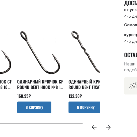
ДОСТ
в пун
4-5 дн
Самов
курье
4-5 дн
ОСТА
Наши 
подоб
ОК CF
ОДИНАРНЫЙ КРЮЧОК CF
ОДИНАРНЫЙ КРЮЧОК CF
ОДИНАРН
8 10
ROUND BENT HOOK №8 15
ROUND BENT FIXATIVE
ROUND BE
ШТ
SHANK №8 10 ШТ
SHANK №
160.95
₽
132.38
₽
151.43
₽
В КОРЗИНУ
В КОРЗИНУ
В КО