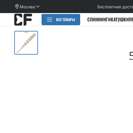
Москва
Бесплатная дост
СПИННИНГИ
КАТУШКИ
П
ВСЕ ТОВАРЫ
РАСПРОДАЖА
СПИННИНГИ
CИЛИКОНОВЫЕ ПРИМАНКИ
НАБОРЫ ПРИМАНОК И КРЮЧКОВ
Категории
КАТУШКИ
Alpha
Категории
ПЛЕТЕНЫЕ ШНУРЫ, ФЛЮОРОКАРБОН
Arion
Active slug
Aspen Stake
КРЮЧКИ
Allure