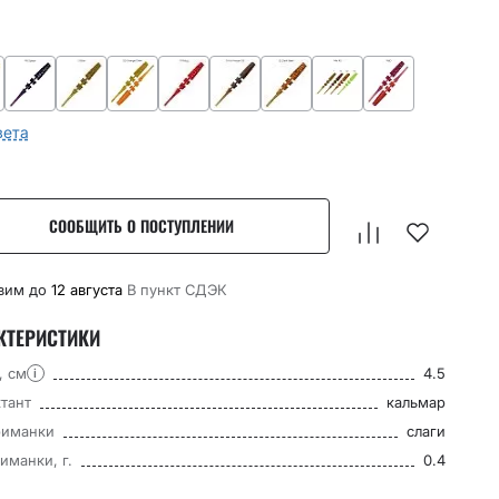
вета
СООБЩИТЬ О ПОСТУПЛЕНИИ
вим до
12 августа
В пункт CДЭК
КТЕРИСТИКИ
, см
4.5
i
тант
кальмар
риманки
слаги
иманки, г.
0.4