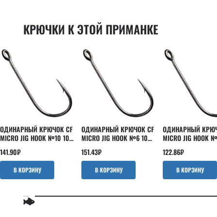
Powertail 2.8"
EBISU
Scalp minnow
INSPIRE
КРЮЧКИ К ЭТОЙ ПРИМАНКЕ
Slim shaddy
Kaban
Tipsy
LEVIN
Tough
Nano
Vibro fat
Optimus
Vibro worm
Perfect JIG
Whitebait
Versus
Strike
ОДИНАРНЫЙ КРЮЧОК CF
ОДИНАРНЫЙ КРЮЧОК CF
ОДИНАРНЫЙ КРЮЧ
MICRO JIG HOOK №10 10
MICRO JIG HOOK №6 10
MICRO JIG HOOK №
ШТ
ШТ
ШТ
141.90
₽
151.43
₽
122.86
₽
В КОРЗИНУ
В КОРЗИНУ
В КОРЗИНУ