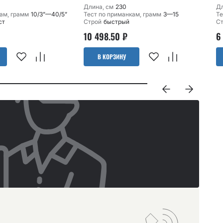
Длина, см
230
Дл
ам, грамм
10/3”—40/5”
Тест по приманкам, грамм
3—15
Те
ст
Строй
быстрый
С
10 498.50
₽
6
В КОРЗИНУ