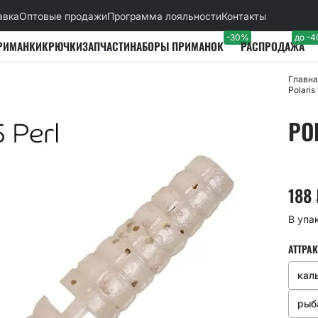
авка
Оптовые продажи
Программа лояльности
Контакты
-30%
до -
РИМАНКИ
КРЮЧКИ
ЗАПЧАСТИ
НАБОРЫ ПРИМАНОК
РАСПРОДАЖА
Главна
Polaris 
POL
188
В упа
АТТРАК
кал
рыб