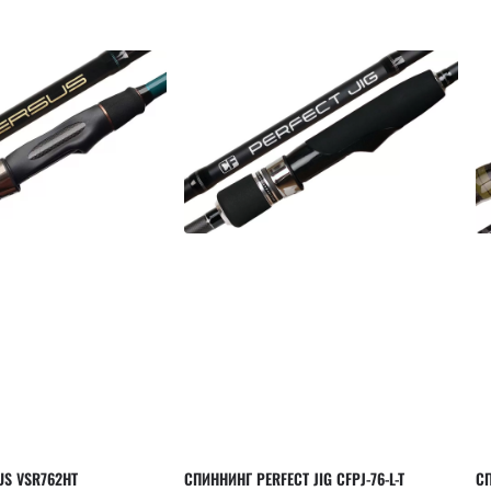
US VSR762HT
СПИННИНГ PERFECT JIG CFPJ-76-L-T
СП