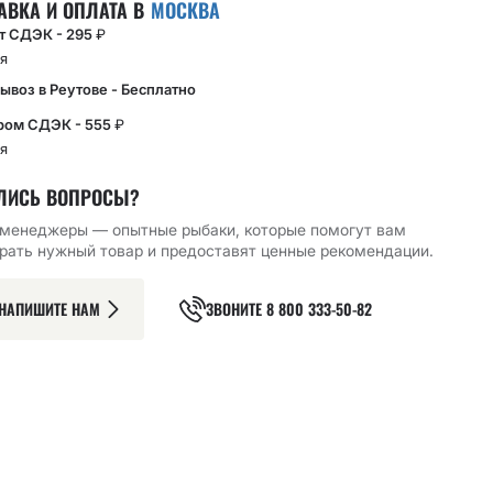
АВКА И ОПЛАТА В
МОСКВА
кт СДЭК - 295
₽
я
ывоз в Реутове - Бесплатно
ром СДЭК - 555
₽
я
ЛИСЬ ВОПРОСЫ?
менеджеры — опытные рыбаки, которые помогут вам
рать нужный товар и предоставят ценные рекомендации.
ЫЙ КРЮЧОК CF
ОДИНАРНЫЙ КРЮЧОК CF
ОДИНАРНЫЙ КРЮЧОК CF
НАПИШИТЕ НАМ
ЗВОНИТЕ
8 800 333-50-82
NT FIXATIVE
S HOOK №6 10 ШТ,
MICRO JIG BH HOOK №8
10 15 ШТ
ЧЕРНЫЙ
10 ШТ
151.43
₽
119.05
₽
РЗИНУ
В КОРЗИНУ
В КОРЗИНУ