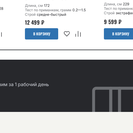
Длина, см
229
Длина, см
172
28
Тест по приманк
Тест по приманкам, грамм
0.2—1.5
Строй
экстрафа
Строй
средне-быстрый
9 599
₽
12 499
₽
В КОРЗИНУ
В КОРЗИНУ
им за 1 рабочий день