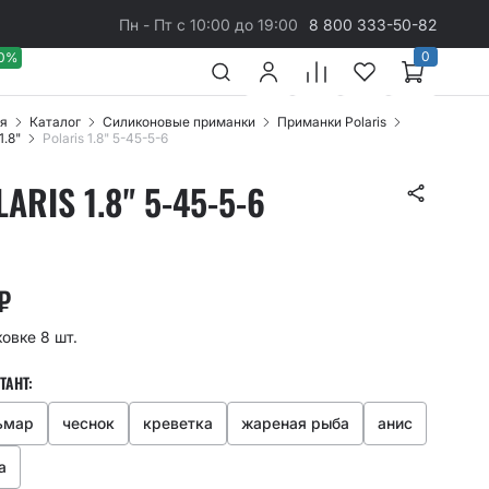
Пн - Пт с 10:00 до 19:00
8 800 333-50-82
0
40%
я
Каталог
Cиликоновые приманки
Приманки Polaris
1.8"
Polaris 1.8" 5-45-5-6
ARIS 1.8" 5-45-5-6
₽
ковке 8 шт.
ТАНТ:
ьмар
чеснок
креветка
жареная рыба
анис
а